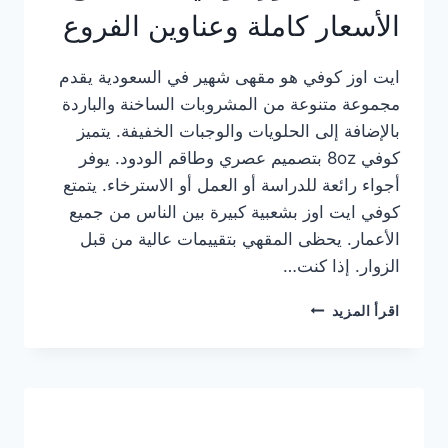
الأسعار كاملة وعناوين الفروع
ايت اوز كوفي هو مقهى شهير في السعودية يقدم
مجموعة متنوعة من المشروبات الساخنة والباردة
بالإضافة إلى الحلويات والوجبات الخفيفة. يتميز
كوفي 8oz بتصميم عصري وطاقم الودود. يوفر
أجواء رائعة للدراسة أو العمل أو الاسترخاء. يتمتع
كوفي ايت اوز بشعبية كبيرة بين الناس من جميع
الأعمار. يحظى المقهي بتقييمات عالية من قبل
الزوار. إذا كنت…
منيو
اقرأ المزيد
ايت
اوز
كوفي
الجديد
مع
الأسعار