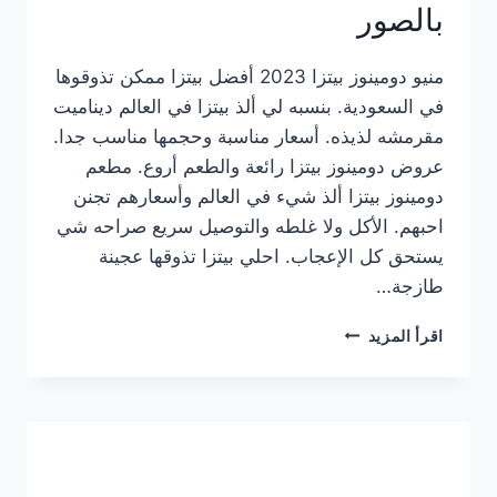
بالصور
منيو دومينوز بيتزا 2023 أفضل بيتزا ممكن تذوقوها
في السعودية. بنسبه لي ألذ بيتزا في العالم ديناميت
مقرمشه لذيذه. أسعار مناسبة وحجمها مناسب جدا.
عروض دومينوز بيتزا رائعة والطعم أروع. مطعم
دومينوز بيتزا ألذ شيء في العالم وأسعارهم تجنن
احبهم. الأكل ولا غلطه والتوصيل سريع صراحه شي
يستحق كل الإعجاب. احلي بيتزا تذوقها عجينة
طازجة…
منيو
اقرأ المزيد
دومينوز
بيتزا
2023
–
أسعار
المنيو
الجديد