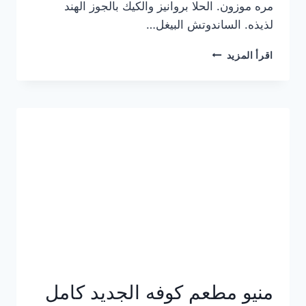
مره موزون. الحلا بروانيز والكيك بالجوز الهند
لذيذه. الساندوتش البيغل…
منيو
اقرأ المزيد
كوفي
هاف
مليون
الجديد
بالأسعار
كاملة
منيو مطعم كوفه الجديد كامل