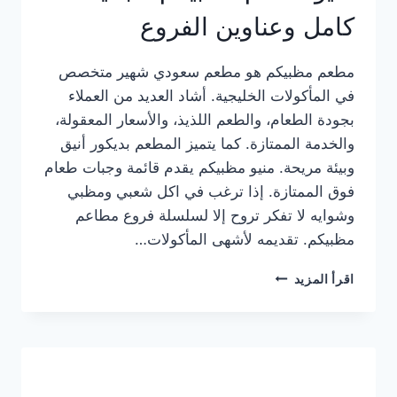
كامل وعناوين الفروع
مطعم مظبيكم هو مطعم سعودي شهير متخصص
في المأكولات الخليجية. أشاد العديد من العملاء
بجودة الطعام، والطعم اللذيذ، والأسعار المعقولة،
والخدمة الممتازة. كما يتميز المطعم بديكور أنيق
وبيئة مريحة. منيو مظبيكم يقدم قائمة وجبات طعام
فوق الممتازة. إذا ترغب في اكل شعبي ومظبي
وشوايه لا تفكر تروح إلا لسلسلة فروع مطاعم
مظبيكم. تقديمه لأشهى المأكولات…
منيو
اقرأ المزيد
مطعم
مظبيكم
الجديد
كامل
وعناوين
الفروع