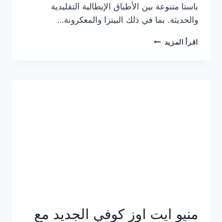
باستا متنوعة بين الأطباق الإيطالية التقليدية
والحديثة. بما في ذلك البيتزا والمعكرونة…
أسعار
اقرأ المزيد
منيو
كازا
باستا
الجديد
كامل
وعناوين
الفروع
منيو ايت اوز كوفي الجديد مع