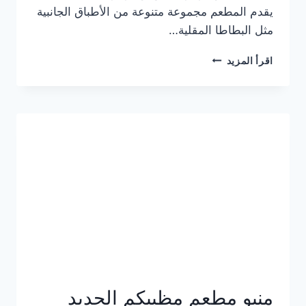
يقدم المطعم مجموعة متنوعة من الأطباق الجانبية
مثل البطاطا المقلية…
أسعار
اقرأ المزيد
منيو
مطعم
جان
برجر
الجديد
كامل
وعناوين
الفروع
منيو مطعم مظبيكم الجديد