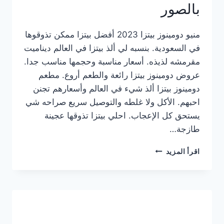
بالصور
منيو دومينوز بيتزا 2023 أفضل بيتزا ممكن تذوقوها
في السعودية. بنسبه لي ألذ بيتزا في العالم ديناميت
مقرمشه لذيذه. أسعار مناسبة وحجمها مناسب جدا.
عروض دومينوز بيتزا رائعة والطعم أروع. مطعم
دومينوز بيتزا ألذ شيء في العالم وأسعارهم تجنن
احبهم. الأكل ولا غلطه والتوصيل سريع صراحه شي
يستحق كل الإعجاب. احلي بيتزا تذوقها عجينة
طازجة…
منيو
اقرأ المزيد
دومينوز
بيتزا
2023
–
أسعار
المنيو
الجديد