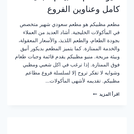
كامل وعناوين الفروع
مطعم مظبيكم هو مطعم سعودي شهير متخصص
في المأكولات الخليجية. أشاد العديد من العملاء
بجودة الطعام، والطعم اللذيذ، والأسعار المعقولة،
والخدمة الممتازة. كما يتميز المطعم بديكور أنيق
وبيئة مريحة. منيو مظبيكم يقدم قائمة وجبات طعام
فوق الممتازة. إذا ترغب في اكل شعبي ومظبي
وشوايه لا تفكر تروح إلا لسلسلة فروع مطاعم
مظبيكم. تقديمه لأشهى المأكولات…
منيو
اقرأ المزيد
مطعم
مظبيكم
الجديد
كامل
وعناوين
الفروع