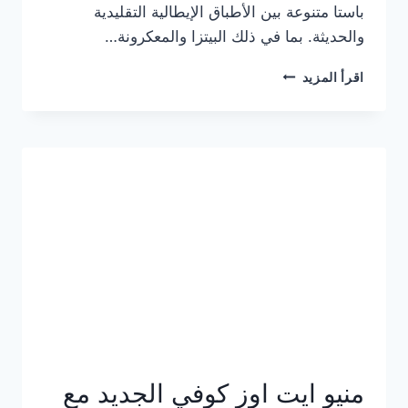
باستا متنوعة بين الأطباق الإيطالية التقليدية
والحديثة. بما في ذلك البيتزا والمعكرونة…
أسعار
اقرأ المزيد
منيو
كازا
باستا
الجديد
كامل
وعناوين
الفروع
منيو ايت اوز كوفي الجديد مع