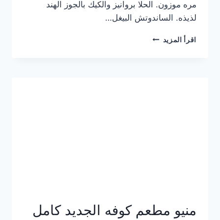
مره موزون. الحلا بروانيز والكيك بالجوز الهند
لذيذه. الساندوتش البيغل…
منيو
اقرأ المزيد
كوفي
هاف
مليون
الجديد
بالأسعار
كاملة
منيو مطعم كوفه الجديد كامل