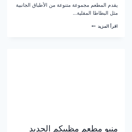
يقدم المطعم مجموعة متنوعة من الأطباق الجانبية
مثل البطاطا المقلية…
أسعار
اقرأ المزيد
منيو
مطعم
جان
برجر
الجديد
كامل
وعناوين
الفروع
منيو مطعم مظبيكم الجديد