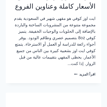
الأسعار كاملة وعناوين الفروع
ايت اوز كوفي هو مقهى شهير في السعودية يقدم
مجموعة متنوعة من المشروبات الساخنة والباردة
بالإضافة إلى الحلويات والوجبات الخفيفة. يتميز
كوفي 8oz بتصميم عصري وطاقم الودود. يوفر
أجواء رائعة للدراسة أو العمل أو الاسترخاء. يتمتع
كوفي ايت اوز بشعبية كبيرة بين الناس من جميع
الأعمار. يحظى المقهي بتقييمات عالية من قبل
الزوار. إذا كنت…
منيو
اقرأ المزيد
ايت
اوز
كوفي
الجديد
مع
الأسعار