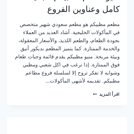
كامل وعناوين الفروع
مطعم مظبيكم هو مطعم سعودي شهير متخصص
في المأكولات الخليجية. أشاد العديد من العملاء
بجودة الطعام، والطعم اللذيذ، والأسعار المعقولة،
والخدمة الممتازة. كما يتميز المطعم بديكور أنيق
وبيئة مريحة. منيو مظبيكم يقدم قائمة وجبات طعام
فوق الممتازة. إذا ترغب في اكل شعبي ومظبي
وشوايه لا تفكر تروح إلا لسلسلة فروع مطاعم
مظبيكم. تقديمه لأشهى المأكولات…
منيو
اقرأ المزيد
مطعم
مظبيكم
الجديد
كامل
وعناوين
الفروع