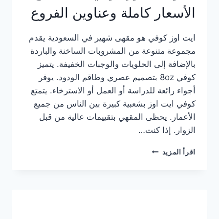
الأسعار كاملة وعناوين الفروع
ايت اوز كوفي هو مقهى شهير في السعودية يقدم
مجموعة متنوعة من المشروبات الساخنة والباردة
بالإضافة إلى الحلويات والوجبات الخفيفة. يتميز
كوفي 8oz بتصميم عصري وطاقم الودود. يوفر
أجواء رائعة للدراسة أو العمل أو الاسترخاء. يتمتع
كوفي ايت اوز بشعبية كبيرة بين الناس من جميع
الأعمار. يحظى المقهي بتقييمات عالية من قبل
الزوار. إذا كنت…
منيو
اقرأ المزيد
ايت
اوز
كوفي
الجديد
مع
الأسعار