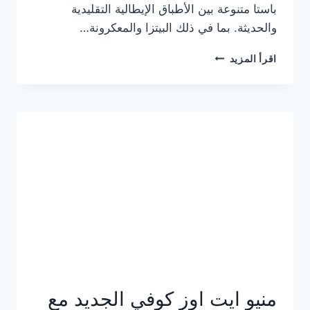
باستا متنوعة بين الأطباق الإيطالية التقليدية
والحديثة. بما في ذلك البيتزا والمعكرونة…
أسعار
اقرأ المزيد
منيو
كازا
باستا
الجديد
كامل
وعناوين
الفروع
منيو ايت اوز كوفي الجديد مع