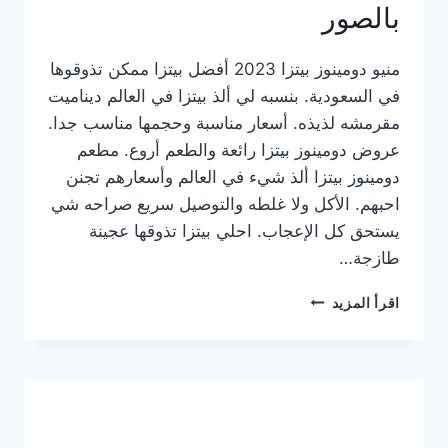
بالصور
منيو دومينوز بيتزا 2023 أفضل بيتزا ممكن تذوقوها
في السعودية. بنسبه لي ألذ بيتزا في العالم ديناميت
مقرمشه لذيذه. أسعار مناسبة وحجمها مناسب جدا.
عروض دومينوز بيتزا رائعة والطعم أروع. مطعم
دومينوز بيتزا ألذ شيء في العالم وأسعارهم تجنن
احبهم. الأكل ولا غلطه والتوصيل سريع صراحه شي
يستحق كل الإعجاب. احلي بيتزا تذوقها عجينة
طازجة…
منيو
اقرأ المزيد
دومينوز
بيتزا
2023
–
أسعار
المنيو
الجديد