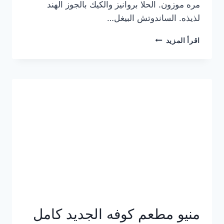
مره موزون. الحلا بروانيز والكيك بالجوز الهند
لذيذه. الساندوتش البيغل…
منيو
اقرأ المزيد
كوفي
هاف
مليون
الجديد
بالأسعار
كاملة
منيو مطعم كوفه الجديد كامل