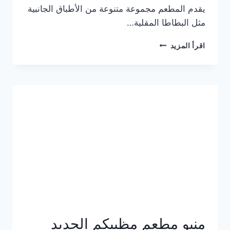
يقدم المطعم مجموعة متنوعة من الأطباق الجانبية
مثل البطاطا المقلية…
أسعار
اقرأ المزيد
منيو
مطعم
جان
برجر
الجديد
كامل
وعناوين
الفروع
منيو مطعم مظبيكم الجديد