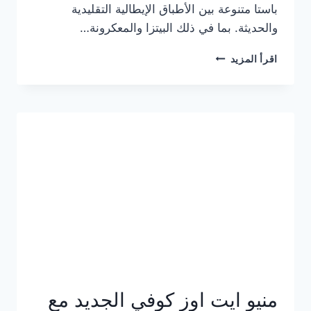
باستا متنوعة بين الأطباق الإيطالية التقليدية
والحديثة. بما في ذلك البيتزا والمعكرونة…
أسعار
اقرأ المزيد
منيو
كازا
باستا
الجديد
كامل
وعناوين
الفروع
منيو ايت اوز كوفي الجديد مع