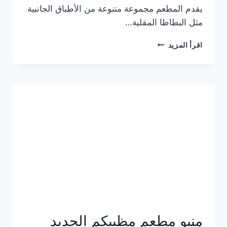
يقدم المطعم مجموعة متنوعة من الأطباق الجانبية
مثل البطاطا المقلية…
أسعار
اقرأ المزيد
منيو
مطعم
جان
برجر
الجديد
كامل
وعناوين
الفروع
منيو مطعم مظبيكم الجديد