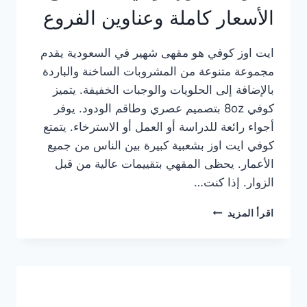
الأسعار كاملة وعناوين الفروع
ايت اوز كوفي هو مقهى شهير في السعودية يقدم
مجموعة متنوعة من المشروبات الساخنة والباردة
بالإضافة إلى الحلويات والوجبات الخفيفة. يتميز
كوفي 8oz بتصميم عصري وطاقم الودود. يوفر
أجواء رائعة للدراسة أو العمل أو الاسترخاء. يتمتع
كوفي ايت اوز بشعبية كبيرة بين الناس من جميع
الأعمار. يحظى المقهي بتقييمات عالية من قبل
الزوار. إذا كنت…
منيو
اقرأ المزيد
ايت
اوز
كوفي
الجديد
مع
الأسعار