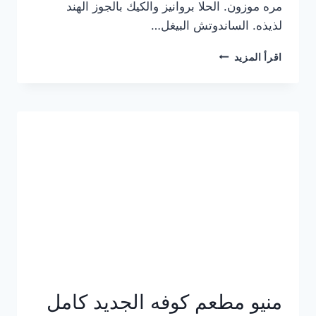
مره موزون. الحلا بروانيز والكيك بالجوز الهند
لذيذه. الساندوتش البيغل…
منيو
اقرأ المزيد
كوفي
هاف
مليون
الجديد
بالأسعار
كاملة
منيو مطعم كوفه الجديد كامل