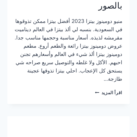
بالصور
منيو دومينوز بيتزا 2023 أفضل بيتزا ممكن تذوقوها
في السعودية. بنسبه لي ألذ بيتزا في العالم ديناميت
مقرمشه لذيذه. أسعار مناسبة وحجمها مناسب جدا.
عروض دومينوز بيتزا رائعة والطعم أروع. مطعم
دومينوز بيتزا ألذ شيء في العالم وأسعارهم تجنن
احبهم. الأكل ولا غلطه والتوصيل سريع صراحه شي
يستحق كل الإعجاب. احلي بيتزا تذوقها عجينة
طازجة…
منيو
اقرأ المزيد
دومينوز
بيتزا
2023
–
أسعار
المنيو
الجديد