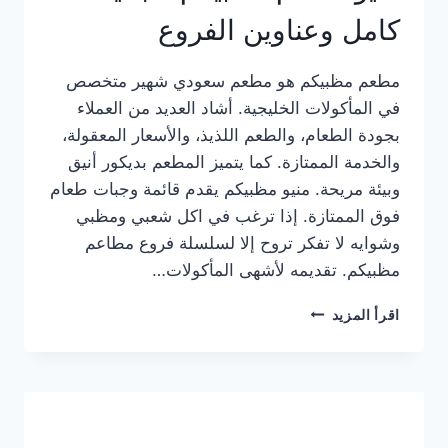
كامل وعناوين الفروع
مطعم مظبيكم هو مطعم سعودي شهير متخصص
في المأكولات الخليجية. أشاد العديد من العملاء
بجودة الطعام، والطعم اللذيذ، والأسعار المعقولة،
والخدمة الممتازة. كما يتميز المطعم بديكور أنيق
وبيئة مريحة. منيو مظبيكم يقدم قائمة وجبات طعام
فوق الممتازة. إذا ترغب في اكل شعبي ومظبي
وشوايه لا تفكر تروح إلا لسلسلة فروع مطاعم
مظبيكم. تقديمه لأشهى المأكولات…
منيو
اقرأ المزيد
مطعم
مظبيكم
الجديد
كامل
وعناوين
الفروع