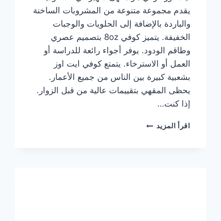
يقدم مجموعة متنوعة من المشروبات الساخنة
والباردة بالإضافة إلى الحلويات والوجبات
الخفيفة. يتميز كوفي 8oz بتصميم عصري
وطاقم الودود. يوفر أجواء رائعة للدراسة أو
العمل أو الاسترخاء. يتمتع كوفي ايت اوز
بشعبية كبيرة بين الناس من جميع الأعمار.
يحظى المقهي بتقييمات عالية من قبل الزوار.
إذا كنت…
منيو
اقرأ المزيد
ايت
اوز
كوفي
الجديد
مع
الأسعار
كاملة
وعناوين
الفروع