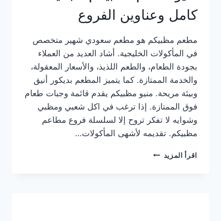
كامل وعناوين الفروع
مطعم مظبيكم هو مطعم سعودي شهير متخصص
في المأكولات الخليجية. أشاد العديد من العملاء
بجودة الطعام، والطعم اللذيذ، والأسعار المعقولة،
والخدمة الممتازة. كما يتميز المطعم بديكور أنيق
وبيئة مريحة. منيو مظبيكم يقدم قائمة وجبات طعام
فوق الممتازة. إذا ترغب في اكل شعبي ومظبي
وشوايه لا تفكر تروح إلا لسلسلة فروع مطاعم
مظبيكم. تقديمه لأشهى المأكولات…
منيو
اقرأ المزيد
مطعم
مظبيكم
الجديد
كامل
وعناوين
الفروع