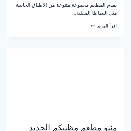
يقدم المطعم مجموعة متنوعة من الأطباق الجانبية
مثل البطاطا المقلية…
أسعار
اقرأ المزيد
منيو
مطعم
جان
برجر
الجديد
كامل
وعناوين
الفروع
منيو مطعم مظبيكم الجديد