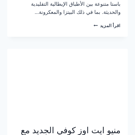
باستا متنوعة بين الأطباق الإيطالية التقليدية
والحديثة. بما في ذلك البيتزا والمعكرونة…
أسعار
اقرأ المزيد
منيو
كازا
باستا
الجديد
كامل
وعناوين
الفروع
منيو ايت اوز كوفي الجديد مع