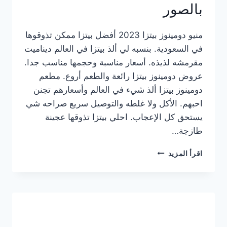
بالصور
منيو دومينوز بيتزا 2023 أفضل بيتزا ممكن تذوقوها
في السعودية. بنسبه لي ألذ بيتزا في العالم ديناميت
مقرمشه لذيذه. أسعار مناسبة وحجمها مناسب جدا.
عروض دومينوز بيتزا رائعة والطعم أروع. مطعم
دومينوز بيتزا ألذ شيء في العالم وأسعارهم تجنن
احبهم. الأكل ولا غلطه والتوصيل سريع صراحه شي
يستحق كل الإعجاب. احلي بيتزا تذوقها عجينة
طازجة…
منيو
اقرأ المزيد
دومينوز
بيتزا
2023
–
أسعار
المنيو
الجديد