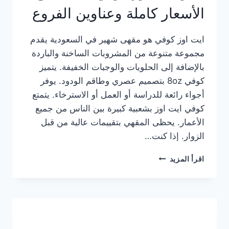
الأسعار كاملة وعناوين الفروع
ايت اوز كوفي هو مقهى شهير في السعودية يقدم
مجموعة متنوعة من المشروبات الساخنة والباردة
بالإضافة إلى الحلويات والوجبات الخفيفة. يتميز
كوفي 8oz بتصميم عصري وطاقم الودود. يوفر
أجواء رائعة للدراسة أو العمل أو الاسترخاء. يتمتع
كوفي ايت اوز بشعبية كبيرة بين الناس من جميع
الأعمار. يحظى المقهي بتقييمات عالية من قبل
الزوار. إذا كنت…
منيو
اقرأ المزيد
ايت
اوز
كوفي
الجديد
مع
الأسعار