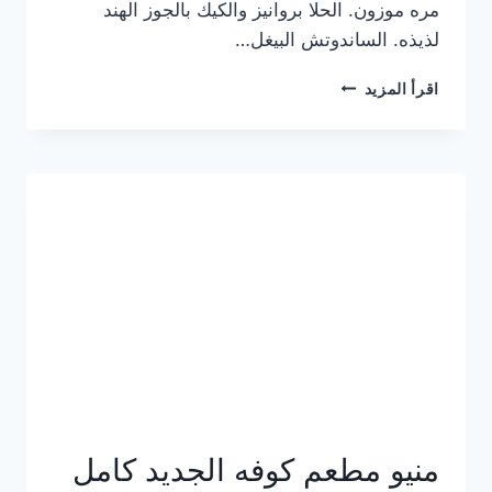
مره موزون. الحلا بروانيز والكيك بالجوز الهند
لذيذه. الساندوتش البيغل…
منيو
اقرأ المزيد
كوفي
هاف
مليون
الجديد
بالأسعار
كاملة
منيو مطعم كوفه الجديد كامل