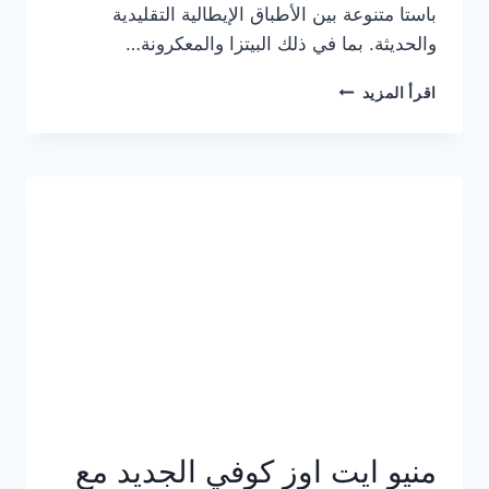
باستا متنوعة بين الأطباق الإيطالية التقليدية
والحديثة. بما في ذلك البيتزا والمعكرونة…
أسعار
اقرأ المزيد
منيو
كازا
باستا
الجديد
كامل
وعناوين
الفروع
منيو ايت اوز كوفي الجديد مع