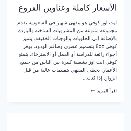
الأسعار كاملة وعناوين الفروع
ايت اوز كوفي هو مقهى شهير في السعودية يقدم
مجموعة متنوعة من المشروبات الساخنة والباردة
بالإضافة إلى الحلويات والوجبات الخفيفة. يتميز
كوفي 8oz بتصميم عصري وطاقم الودود. يوفر
أجواء رائعة للدراسة أو العمل أو الاسترخاء. يتمتع
كوفي ايت اوز بشعبية كبيرة بين الناس من جميع
الأعمار. يحظى المقهي بتقييمات عالية من قبل
الزوار. إذا كنت…
منيو
اقرأ المزيد
ايت
اوز
كوفي
الجديد
مع
الأسعار