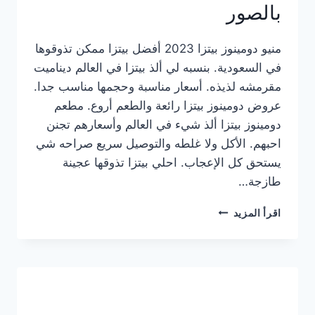
بالصور
منيو دومينوز بيتزا 2023 أفضل بيتزا ممكن تذوقوها
في السعودية. بنسبه لي ألذ بيتزا في العالم ديناميت
مقرمشه لذيذه. أسعار مناسبة وحجمها مناسب جدا.
عروض دومينوز بيتزا رائعة والطعم أروع. مطعم
دومينوز بيتزا ألذ شيء في العالم وأسعارهم تجنن
احبهم. الأكل ولا غلطه والتوصيل سريع صراحه شي
يستحق كل الإعجاب. احلي بيتزا تذوقها عجينة
طازجة…
منيو
اقرأ المزيد
دومينوز
بيتزا
2023
–
أسعار
المنيو
الجديد