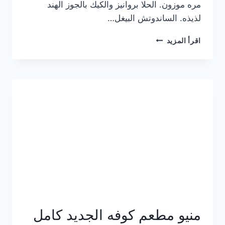
مره موزون. الحلا بروانيز والكيك بالجوز الهند
لذيذه. الساندوتش البيغل…
منيو
اقرأ المزيد
كوفي
هاف
مليون
الجديد
بالأسعار
كاملة
منيو مطعم كوفه الجديد كامل