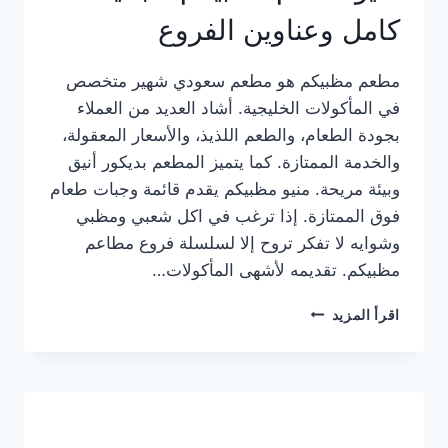
كامل وعناوين الفروع
مطعم مظبيكم هو مطعم سعودي شهير متخصص
في المأكولات الخليجية. أشاد العديد من العملاء
بجودة الطعام، والطعم اللذيذ، والأسعار المعقولة،
والخدمة الممتازة. كما يتميز المطعم بديكور أنيق
وبيئة مريحة. منيو مظبيكم يقدم قائمة وجبات طعام
فوق الممتازة. إذا ترغب في اكل شعبي ومظبي
وشوايه لا تفكر تروح إلا لسلسلة فروع مطاعم
مظبيكم. تقديمه لأشهى المأكولات…
منيو
اقرأ المزيد
مطعم
مظبيكم
الجديد
كامل
وعناوين
الفروع