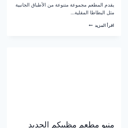
يقدم المطعم مجموعة متنوعة من الأطباق الجانبية
مثل البطاطا المقلية…
أسعار
اقرأ المزيد
منيو
مطعم
جان
برجر
الجديد
كامل
وعناوين
الفروع
منيو مطعم مظبيكم الجديد