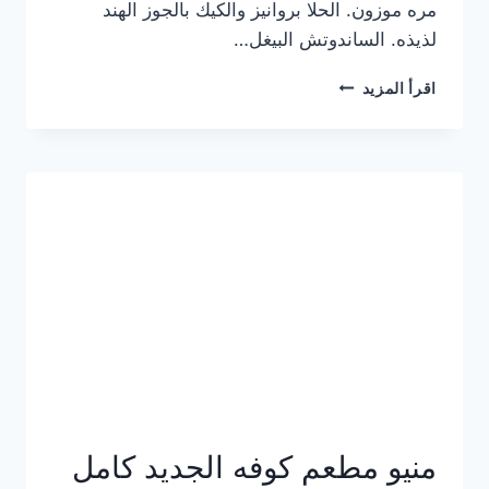
مره موزون. الحلا بروانيز والكيك بالجوز الهند
لذيذه. الساندوتش البيغل…
منيو
اقرأ المزيد
كوفي
هاف
مليون
الجديد
بالأسعار
كاملة
منيو مطعم كوفه الجديد كامل