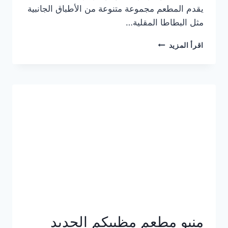
يقدم المطعم مجموعة متنوعة من الأطباق الجانبية
مثل البطاطا المقلية…
أسعار
اقرأ المزيد
منيو
مطعم
جان
برجر
الجديد
كامل
وعناوين
الفروع
منيو مطعم مظبيكم الجديد