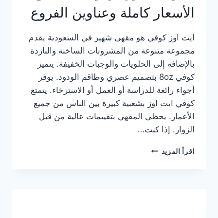
الأسعار كاملة وعناوين الفروع
ايت اوز كوفي هو مقهى شهير في السعودية يقدم
مجموعة متنوعة من المشروبات الساخنة والباردة
بالإضافة إلى الحلويات والوجبات الخفيفة. يتميز
كوفي 8oz بتصميم عصري وطاقم الودود. يوفر
أجواء رائعة للدراسة أو العمل أو الاسترخاء. يتمتع
كوفي ايت اوز بشعبية كبيرة بين الناس من جميع
الأعمار. يحظى المقهي بتقييمات عالية من قبل
الزوار. إذا كنت…
منيو
اقرأ المزيد
ايت
اوز
كوفي
الجديد
مع
الأسعار