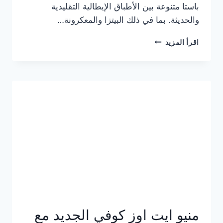
باستا متنوعة بين الأطباق الإيطالية التقليدية
والحديثة. بما في ذلك البيتزا والمعكرونة…
أسعار
اقرأ المزيد
منيو
كازا
باستا
الجديد
كامل
وعناوين
الفروع
منيو ايت اوز كوفي الجديد مع