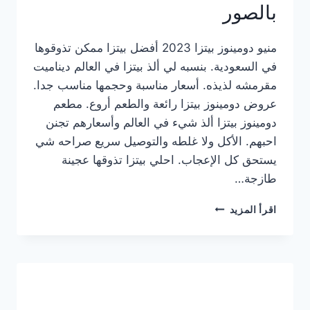
بالصور
منيو دومينوز بيتزا 2023 أفضل بيتزا ممكن تذوقوها
في السعودية. بنسبه لي ألذ بيتزا في العالم ديناميت
مقرمشه لذيذه. أسعار مناسبة وحجمها مناسب جدا.
عروض دومينوز بيتزا رائعة والطعم أروع. مطعم
دومينوز بيتزا ألذ شيء في العالم وأسعارهم تجنن
احبهم. الأكل ولا غلطه والتوصيل سريع صراحه شي
يستحق كل الإعجاب. احلي بيتزا تذوقها عجينة
طازجة…
منيو
اقرأ المزيد
دومينوز
بيتزا
2023
–
أسعار
المنيو
الجديد