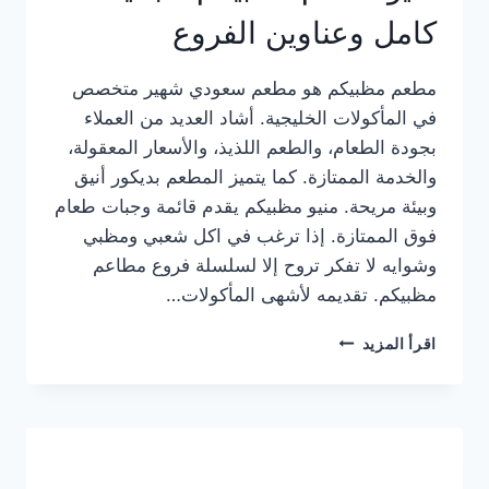
كامل وعناوين الفروع
مطعم مظبيكم هو مطعم سعودي شهير متخصص
في المأكولات الخليجية. أشاد العديد من العملاء
بجودة الطعام، والطعم اللذيذ، والأسعار المعقولة،
والخدمة الممتازة. كما يتميز المطعم بديكور أنيق
وبيئة مريحة. منيو مظبيكم يقدم قائمة وجبات طعام
فوق الممتازة. إذا ترغب في اكل شعبي ومظبي
وشوايه لا تفكر تروح إلا لسلسلة فروع مطاعم
مظبيكم. تقديمه لأشهى المأكولات…
منيو
اقرأ المزيد
مطعم
مظبيكم
الجديد
كامل
وعناوين
الفروع