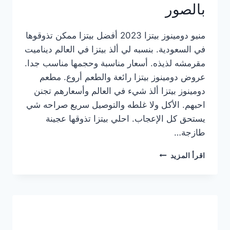
بالصور
منيو دومينوز بيتزا 2023 أفضل بيتزا ممكن تذوقوها
في السعودية. بنسبه لي ألذ بيتزا في العالم ديناميت
مقرمشه لذيذه. أسعار مناسبة وحجمها مناسب جدا.
عروض دومينوز بيتزا رائعة والطعم أروع. مطعم
دومينوز بيتزا ألذ شيء في العالم وأسعارهم تجنن
احبهم. الأكل ولا غلطه والتوصيل سريع صراحه شي
يستحق كل الإعجاب. احلي بيتزا تذوقها عجينة
طازجة…
منيو
اقرأ المزيد
دومينوز
بيتزا
2023
–
أسعار
المنيو
الجديد