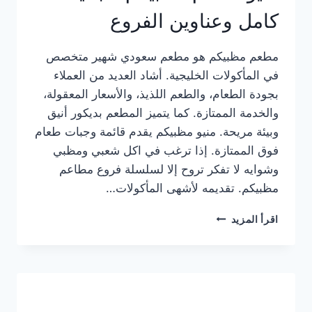
كامل وعناوين الفروع
مطعم مظبيكم هو مطعم سعودي شهير متخصص
في المأكولات الخليجية. أشاد العديد من العملاء
بجودة الطعام، والطعم اللذيذ، والأسعار المعقولة،
والخدمة الممتازة. كما يتميز المطعم بديكور أنيق
وبيئة مريحة. منيو مظبيكم يقدم قائمة وجبات طعام
فوق الممتازة. إذا ترغب في اكل شعبي ومظبي
وشوايه لا تفكر تروح إلا لسلسلة فروع مطاعم
مظبيكم. تقديمه لأشهى المأكولات…
منيو
اقرأ المزيد
مطعم
مظبيكم
الجديد
كامل
وعناوين
الفروع