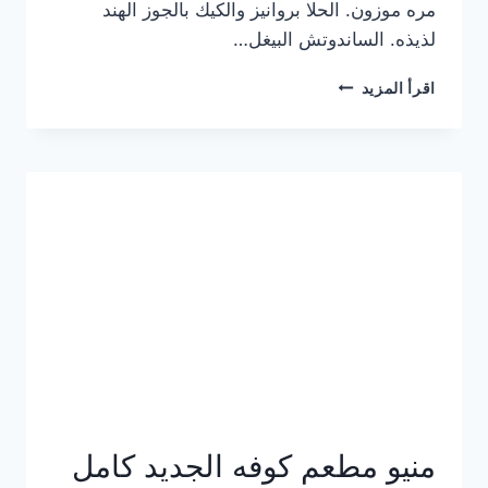
مره موزون. الحلا بروانيز والكيك بالجوز الهند
لذيذه. الساندوتش البيغل…
منيو
اقرأ المزيد
كوفي
هاف
مليون
الجديد
بالأسعار
كاملة
منيو مطعم كوفه الجديد كامل