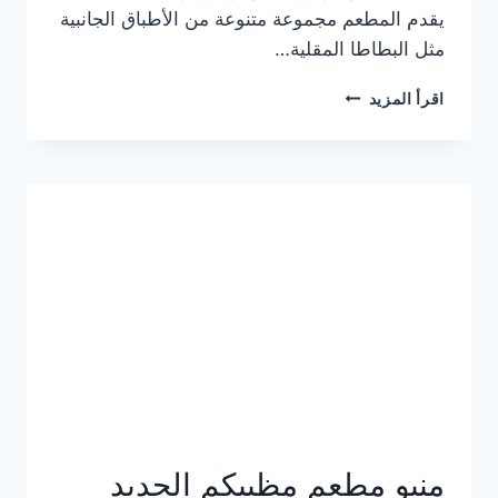
يقدم المطعم مجموعة متنوعة من الأطباق الجانبية
مثل البطاطا المقلية…
أسعار
اقرأ المزيد
منيو
مطعم
جان
برجر
الجديد
كامل
وعناوين
الفروع
منيو مطعم مظبيكم الجديد