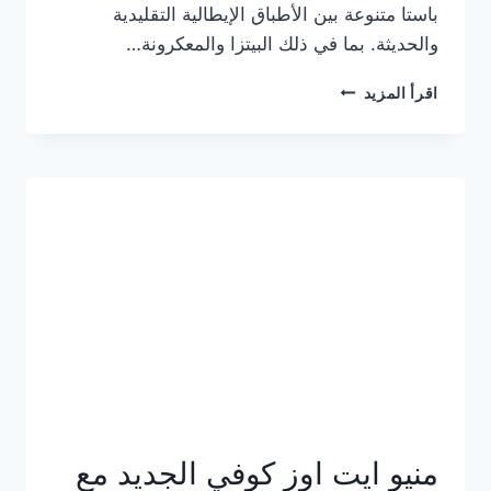
باستا متنوعة بين الأطباق الإيطالية التقليدية
والحديثة. بما في ذلك البيتزا والمعكرونة…
أسعار
اقرأ المزيد
منيو
كازا
باستا
الجديد
كامل
وعناوين
الفروع
منيو ايت اوز كوفي الجديد مع