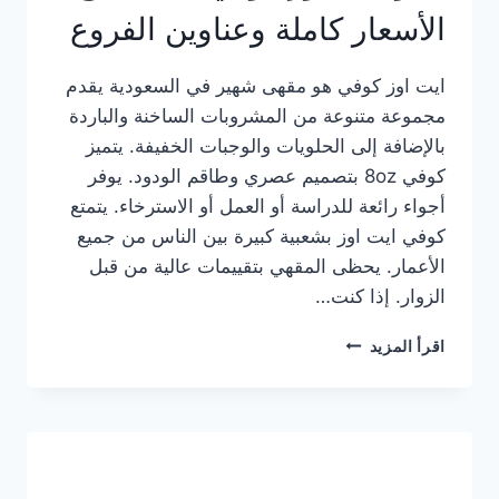
الأسعار كاملة وعناوين الفروع
ايت اوز كوفي هو مقهى شهير في السعودية يقدم
مجموعة متنوعة من المشروبات الساخنة والباردة
بالإضافة إلى الحلويات والوجبات الخفيفة. يتميز
كوفي 8oz بتصميم عصري وطاقم الودود. يوفر
أجواء رائعة للدراسة أو العمل أو الاسترخاء. يتمتع
كوفي ايت اوز بشعبية كبيرة بين الناس من جميع
الأعمار. يحظى المقهي بتقييمات عالية من قبل
الزوار. إذا كنت…
منيو
اقرأ المزيد
ايت
اوز
كوفي
الجديد
مع
الأسعار