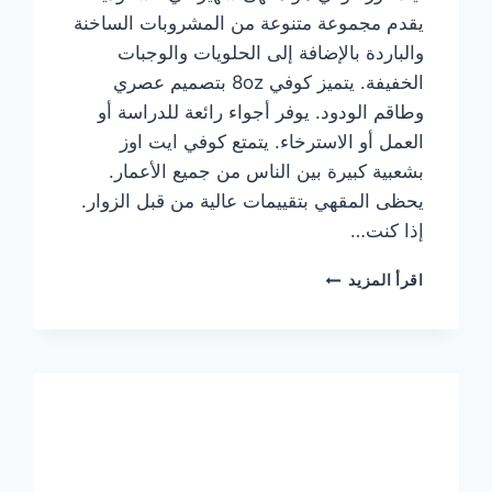
يقدم مجموعة متنوعة من المشروبات الساخنة
والباردة بالإضافة إلى الحلويات والوجبات
الخفيفة. يتميز كوفي 8oz بتصميم عصري
وطاقم الودود. يوفر أجواء رائعة للدراسة أو
العمل أو الاسترخاء. يتمتع كوفي ايت اوز
بشعبية كبيرة بين الناس من جميع الأعمار.
يحظى المقهي بتقييمات عالية من قبل الزوار.
إذا كنت…
منيو
اقرأ المزيد
ايت
اوز
كوفي
الجديد
مع
الأسعار
كاملة
وعناوين
الفروع