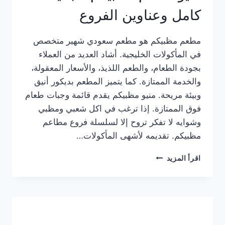
كامل وعناوين الفروع
مطعم مظبيكم هو مطعم سعودي شهير متخصص
في المأكولات الخليجية. أشاد العديد من العملاء
بجودة الطعام، والطعم اللذيذ، والأسعار المعقولة،
والخدمة الممتازة. كما يتميز المطعم بديكور أنيق
وبيئة مريحة. منيو مظبيكم يقدم قائمة وجبات طعام
فوق الممتازة. إذا ترغب في اكل شعبي ومظبي
وشوايه لا تفكر تروح إلا لسلسلة فروع مطاعم
مظبيكم. تقديمه لأشهى المأكولات…
منيو
اقرأ المزيد
مطعم
مظبيكم
الجديد
كامل
وعناوين
الفروع