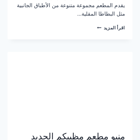
يقدم المطعم مجموعة متنوعة من الأطباق الجانبية
مثل البطاطا المقلية…
أسعار
اقرأ المزيد
منيو
مطعم
جان
برجر
الجديد
كامل
وعناوين
الفروع
منيو مطعم مظبيكم الجديد