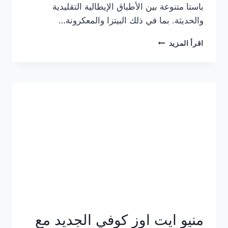
باستا متنوعة بين الأطباق الإيطالية التقليدية
والحديثة. بما في ذلك البيتزا والمعكرونة…
أسعار
اقرأ المزيد
منيو
كازا
باستا
الجديد
كامل
وعناوين
الفروع
منيو ايت اوز كوفي الجديد مع