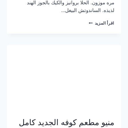
مره موزون. الحلا بروانيز والكيك بالجوز الهند
لذيذه. الساندوتش البيغل…
منيو
اقرأ المزيد
كوفي
هاف
مليون
الجديد
بالأسعار
كاملة
منيو مطعم كوفه الجديد كامل