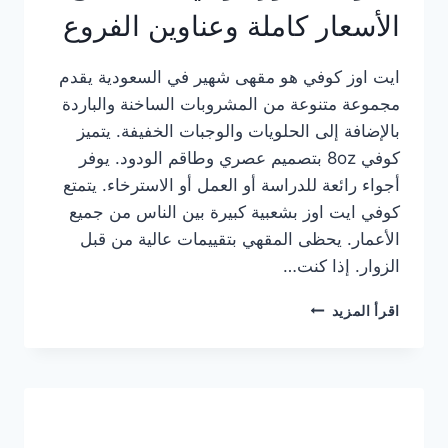
الأسعار كاملة وعناوين الفروع
ايت اوز كوفي هو مقهى شهير في السعودية يقدم
مجموعة متنوعة من المشروبات الساخنة والباردة
بالإضافة إلى الحلويات والوجبات الخفيفة. يتميز
كوفي 8oz بتصميم عصري وطاقم الودود. يوفر
أجواء رائعة للدراسة أو العمل أو الاسترخاء. يتمتع
كوفي ايت اوز بشعبية كبيرة بين الناس من جميع
الأعمار. يحظى المقهي بتقييمات عالية من قبل
الزوار. إذا كنت…
منيو
اقرأ المزيد
ايت
اوز
كوفي
الجديد
مع
الأسعار