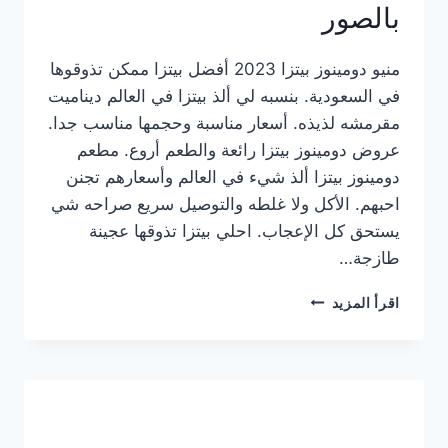
بالصور
منيو دومينوز بيتزا 2023 أفضل بيتزا ممكن تذوقوها
في السعودية. بنسبه لي ألذ بيتزا في العالم ديناميت
مقرمشه لذيذه. أسعار مناسبة وحجمها مناسب جدا.
عروض دومينوز بيتزا رائعة والطعم أروع. مطعم
دومينوز بيتزا ألذ شيء في العالم وأسعارهم تجنن
احبهم. الأكل ولا غلطه والتوصيل سريع صراحه شي
يستحق كل الإعجاب. احلي بيتزا تذوقها عجينة
طازجة…
منيو
اقرأ المزيد
دومينوز
بيتزا
2023
–
أسعار
المنيو
الجديد