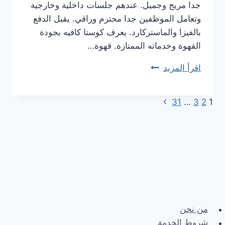
جدا مريح وجميل. عندهم جلسات داخلية وخارجية
وتعامل الموظفين جدا محترم وراقي. يقبل الدفع
بالفيزا والماستركارد. يعرف كوستا كافيه بجودة
القهوة وخدماته الممتازة. قهوة…
اقرأ المزيد
هنا
منيو
كوستا
Next
31
…
3
2
1
Page
كوفي
Page
الجديد
navigation
مع
الأسعار
كاملة
من نحن
شروط الخدمة