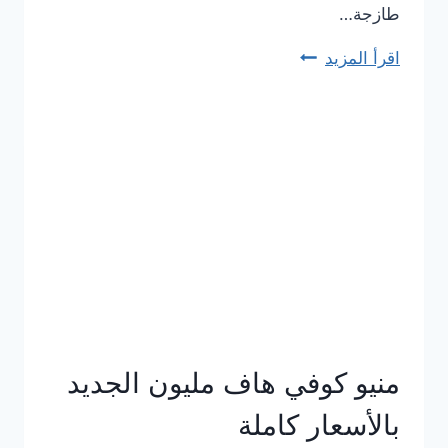
طازجة…
اقرأ المزيد
منيو
دومينوز
بيتزا
2023
–
أسعار
المنيو
الجديد
كامل
بالصور
منيو كوفي هاف مليون الجديد
بالأسعار كاملة