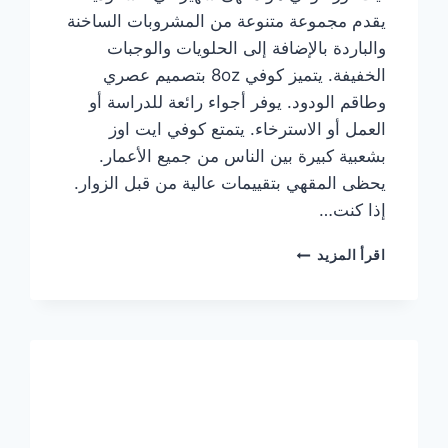
يقدم مجموعة متنوعة من المشروبات الساخنة
والباردة بالإضافة إلى الحلويات والوجبات
الخفيفة. يتميز كوفي 8oz بتصميم عصري
وطاقم الودود. يوفر أجواء رائعة للدراسة أو
العمل أو الاسترخاء. يتمتع كوفي ايت اوز
بشعبية كبيرة بين الناس من جميع الأعمار.
يحظى المقهي بتقييمات عالية من قبل الزوار.
إذا كنت…
منيو
اقرأ المزيد
ايت
اوز
كوفي
الجديد
مع
الأسعار
كاملة
وعناوين
الفروع