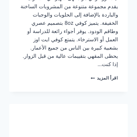
يقدم مجموعة متنوعة من المشروبات الساخنة
والباردة بالإضافة إلى الحلويات والوجبات
الخفيفة. يتميز كوفي 8oz بتصميم عصري
وطاقم الودود. يوفر أجواء رائعة للدراسة أو
العمل أو الاسترخاء. يتمتع كوفي ايت اوز
بشعبية كبيرة بين الناس من جميع الأعمار.
يحظى المقهي بتقييمات عالية من قبل الزوار.
إذا كنت…
منيو
اقرأ المزيد
ايت
اوز
كوفي
الجديد
مع
الأسعار
كاملة
وعناوين
الفروع