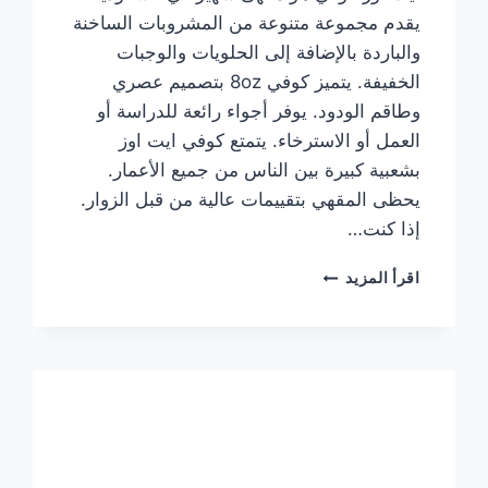
يقدم مجموعة متنوعة من المشروبات الساخنة
والباردة بالإضافة إلى الحلويات والوجبات
الخفيفة. يتميز كوفي 8oz بتصميم عصري
وطاقم الودود. يوفر أجواء رائعة للدراسة أو
العمل أو الاسترخاء. يتمتع كوفي ايت اوز
بشعبية كبيرة بين الناس من جميع الأعمار.
يحظى المقهي بتقييمات عالية من قبل الزوار.
إذا كنت…
منيو
اقرأ المزيد
ايت
اوز
كوفي
الجديد
مع
الأسعار
كاملة
وعناوين
الفروع