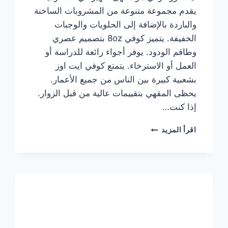
يقدم مجموعة متنوعة من المشروبات الساخنة
والباردة بالإضافة إلى الحلويات والوجبات
الخفيفة. يتميز كوفي 8oz بتصميم عصري
وطاقم الودود. يوفر أجواء رائعة للدراسة أو
العمل أو الاسترخاء. يتمتع كوفي ايت اوز
بشعبية كبيرة بين الناس من جميع الأعمار.
يحظى المقهي بتقييمات عالية من قبل الزوار.
إذا كنت…
منيو
اقرأ المزيد
ايت
اوز
كوفي
الجديد
مع
الأسعار
كاملة
وعناوين
الفروع