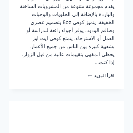
يقدم مجموعة متنوعة من المشروبات الساخنة
والباردة بالإضافة إلى الحلويات والوجبات
الخفيفة. يتميز كوفي 8oz بتصميم عصري
وطاقم الودود. يوفر أجواء رائعة للدراسة أو
العمل أو الاسترخاء. يتمتع كوفي ايت اوز
بشعبية كبيرة بين الناس من جميع الأعمار.
يحظى المقهي بتقييمات عالية من قبل الزوار.
إذا كنت…
منيو
اقرأ المزيد
ايت
اوز
كوفي
الجديد
مع
الأسعار
كاملة
وعناوين
الفروع