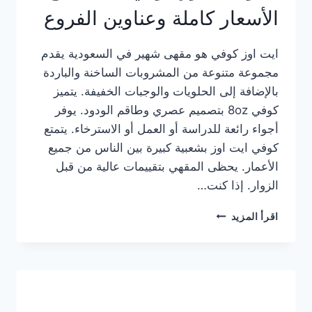
الأسعار كاملة وعناوين الفروع
ايت اوز كوفي هو مقهى شهير في السعودية يقدم
مجموعة متنوعة من المشروبات الساخنة والباردة
بالإضافة إلى الحلويات والوجبات الخفيفة. يتميز
كوفي 8oz بتصميم عصري وطاقم الودود. يوفر
أجواء رائعة للدراسة أو العمل أو الاسترخاء. يتمتع
كوفي ايت اوز بشعبية كبيرة بين الناس من جميع
الأعمار. يحظى المقهي بتقييمات عالية من قبل
الزوار. إذا كنت…
منيو
اقرأ المزيد
ايت
اوز
كوفي
الجديد
مع
الأسعار