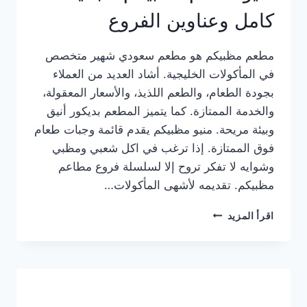
كامل وعناوين الفروع
مطعم مظبيكم هو مطعم سعودي شهير متخصص
في المأكولات الخليجية. أشاد العديد من العملاء
بجودة الطعام، والطعم اللذيذ، والأسعار المعقولة،
والخدمة الممتازة. كما يتميز المطعم بديكور أنيق
وبيئة مريحة. منيو مظبيكم يقدم قائمة وجبات طعام
فوق الممتازة. إذا ترغب في اكل شعبي ومظبي
وشوايه لا تفكر تروح إلا لسلسلة فروع مطاعم
مظبيكم. تقديمه لأشهى المأكولات…
منيو
اقرأ المزيد
مطعم
مظبيكم
الجديد
كامل
وعناوين
الفروع