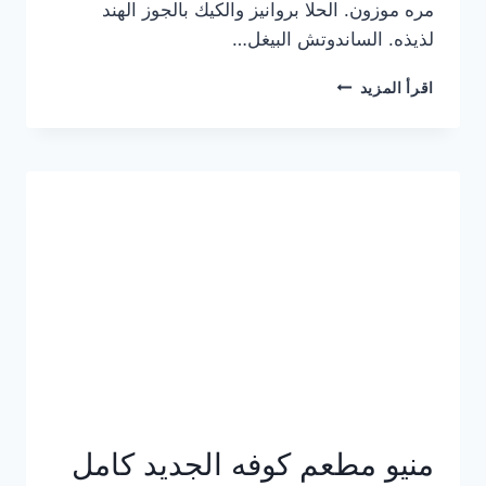
مره موزون. الحلا بروانيز والكيك بالجوز الهند
لذيذه. الساندوتش البيغل…
منيو
اقرأ المزيد
كوفي
هاف
مليون
الجديد
بالأسعار
كاملة
منيو مطعم كوفه الجديد كامل