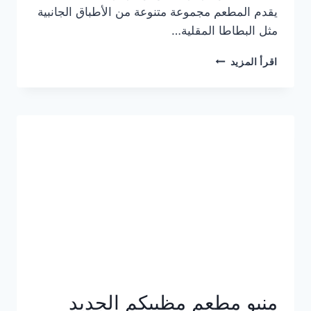
يقدم المطعم مجموعة متنوعة من الأطباق الجانبية
مثل البطاطا المقلية…
أسعار
اقرأ المزيد
منيو
مطعم
جان
برجر
الجديد
كامل
وعناوين
الفروع
منيو مطعم مظبيكم الجديد