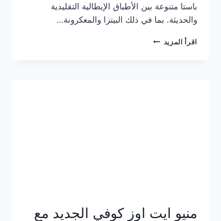
باستا متنوعة بين الأطباق الإيطالية التقليدية
والحديثة. بما في ذلك البيتزا والمعكرونة…
أسعار
اقرأ المزيد
منيو
كازا
باستا
الجديد
كامل
وعناوين
الفروع
منيو ايت اوز كوفي الجديد مع