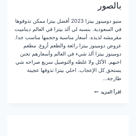
بالصور
منيو دومينوز بيتزا 2023 أفضل بيتزا ممكن تذوقوها
في السعودية. بنسبه لي ألذ بيتزا في العالم ديناميت
مقرمشه لذيذه. أسعار مناسبة وحجمها مناسب جدا.
عروض دومينوز بيتزا رائعة والطعم أروع. مطعم
دومينوز بيتزا ألذ شيء في العالم وأسعارهم تجنن
احبهم. الأكل ولا غلطه والتوصيل سريع صراحه شي
يستحق كل الإعجاب. احلي بيتزا تذوقها عجينة
طازجة…
منيو
اقرأ المزيد
دومينوز
بيتزا
2023
–
أسعار
المنيو
الجديد