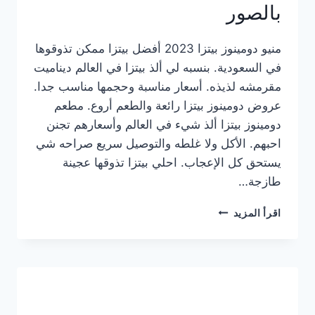
بالصور
منيو دومينوز بيتزا 2023 أفضل بيتزا ممكن تذوقوها
في السعودية. بنسبه لي ألذ بيتزا في العالم ديناميت
مقرمشه لذيذه. أسعار مناسبة وحجمها مناسب جدا.
عروض دومينوز بيتزا رائعة والطعم أروع. مطعم
دومينوز بيتزا ألذ شيء في العالم وأسعارهم تجنن
احبهم. الأكل ولا غلطه والتوصيل سريع صراحه شي
يستحق كل الإعجاب. احلي بيتزا تذوقها عجينة
طازجة…
منيو
اقرأ المزيد
دومينوز
بيتزا
2023
–
أسعار
المنيو
الجديد