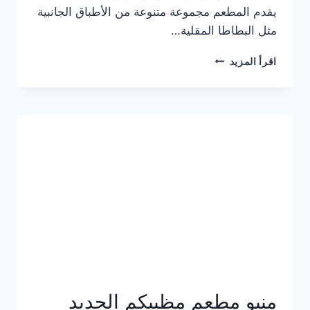
يقدم المطعم مجموعة متنوعة من الأطباق الجانبية
مثل البطاطا المقلية…
أسعار
اقرأ المزيد
منيو
مطعم
جان
برجر
الجديد
كامل
وعناوين
الفروع
منيو مطعم مظبيكم الجديد