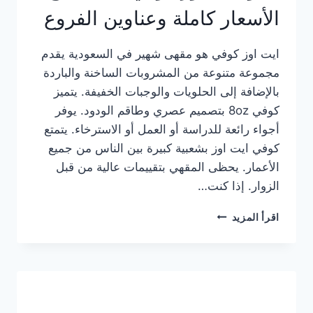
الأسعار كاملة وعناوين الفروع
ايت اوز كوفي هو مقهى شهير في السعودية يقدم
مجموعة متنوعة من المشروبات الساخنة والباردة
بالإضافة إلى الحلويات والوجبات الخفيفة. يتميز
كوفي 8oz بتصميم عصري وطاقم الودود. يوفر
أجواء رائعة للدراسة أو العمل أو الاسترخاء. يتمتع
كوفي ايت اوز بشعبية كبيرة بين الناس من جميع
الأعمار. يحظى المقهي بتقييمات عالية من قبل
الزوار. إذا كنت…
منيو
اقرأ المزيد
ايت
اوز
كوفي
الجديد
مع
الأسعار