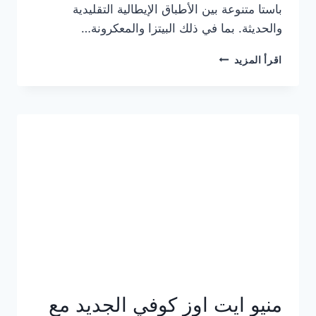
باستا متنوعة بين الأطباق الإيطالية التقليدية
والحديثة. بما في ذلك البيتزا والمعكرونة…
أسعار
اقرأ المزيد
منيو
كازا
باستا
الجديد
كامل
وعناوين
الفروع
منيو ايت اوز كوفي الجديد مع