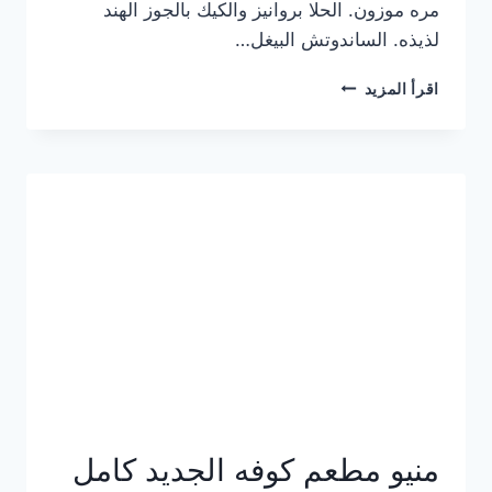
مره موزون. الحلا بروانيز والكيك بالجوز الهند
لذيذه. الساندوتش البيغل…
منيو
اقرأ المزيد
كوفي
هاف
مليون
الجديد
بالأسعار
كاملة
منيو مطعم كوفه الجديد كامل