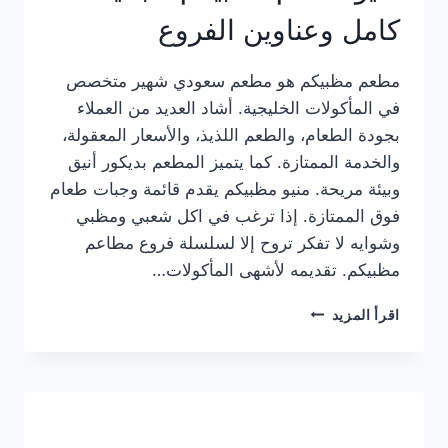
كامل وعناوين الفروع
مطعم مظبيكم هو مطعم سعودي شهير متخصص
في المأكولات الخليجية. أشاد العديد من العملاء
بجودة الطعام، والطعم اللذيذ، والأسعار المعقولة،
والخدمة الممتازة. كما يتميز المطعم بديكور أنيق
وبيئة مريحة. منيو مظبيكم يقدم قائمة وجبات طعام
فوق الممتازة. إذا ترغب في اكل شعبي ومظبي
وشوايه لا تفكر تروح إلا لسلسلة فروع مطاعم
مظبيكم. تقديمه لأشهى المأكولات…
منيو
اقرأ المزيد
مطعم
مظبيكم
الجديد
كامل
وعناوين
الفروع