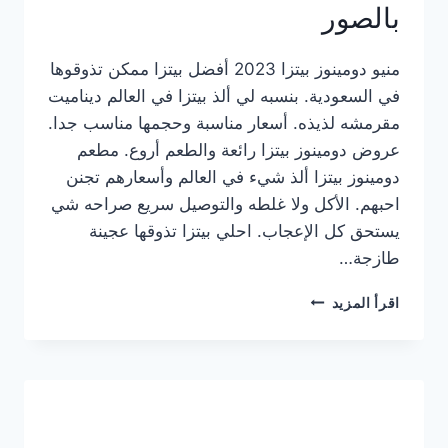
بالصور
منيو دومينوز بيتزا 2023 أفضل بيتزا ممكن تذوقوها
في السعودية. بنسبه لي ألذ بيتزا في العالم ديناميت
مقرمشه لذيذه. أسعار مناسبة وحجمها مناسب جدا.
عروض دومينوز بيتزا رائعة والطعم أروع. مطعم
دومينوز بيتزا ألذ شيء في العالم وأسعارهم تجنن
احبهم. الأكل ولا غلطه والتوصيل سريع صراحه شي
يستحق كل الإعجاب. احلي بيتزا تذوقها عجينة
طازجة…
منيو
اقرأ المزيد
دومينوز
بيتزا
2023
–
أسعار
المنيو
الجديد