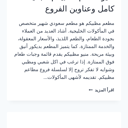
كامل وعناوين الفروع
مطعم مظبيكم هو مطعم سعودي شهير متخصص
في المأكولات الخليجية. أشاد العديد من العملاء
بجودة الطعام، والطعم اللذيذ، والأسعار المعقولة،
والخدمة الممتازة. كما يتميز المطعم بديكور أنيق
وبيئة مريحة. منيو مظبيكم يقدم قائمة وجبات طعام
فوق الممتازة. إذا ترغب في اكل شعبي ومظبي
وشوايه لا تفكر تروح إلا لسلسلة فروع مطاعم
مظبيكم. تقديمه لأشهى المأكولات…
منيو
اقرأ المزيد
مطعم
مظبيكم
الجديد
كامل
وعناوين
الفروع