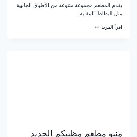
يقدم المطعم مجموعة متنوعة من الأطباق الجانبية
مثل البطاطا المقلية…
أسعار
اقرأ المزيد
منيو
مطعم
جان
برجر
الجديد
كامل
وعناوين
الفروع
منيو مطعم مظبيكم الجديد