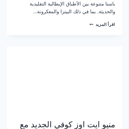
باستا متنوعة بين الأطباق الإيطالية التقليدية
والحديثة. بما في ذلك البيتزا والمعكرونة…
أسعار
اقرأ المزيد
منيو
كازا
باستا
الجديد
كامل
وعناوين
الفروع
منيو ايت اوز كوفي الجديد مع