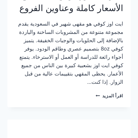
الأسعار كاملة وعناوين الفروع
ايت اوز كوفي هو مقهى شهير في السعودية يقدم
مجموعة متنوعة من المشروبات الساخنة والباردة
بالإضافة إلى الحلويات والوجبات الخفيفة. يتميز
كوفي 8oz بتصميم عصري وطاقم الودود. يوفر
أجواء رائعة للدراسة أو العمل أو الاسترخاء. يتمتع
كوفي ايت اوز بشعبية كبيرة بين الناس من جميع
الأعمار. يحظى المقهي بتقييمات عالية من قبل
الزوار. إذا كنت…
منيو
اقرأ المزيد
ايت
اوز
كوفي
الجديد
مع
الأسعار