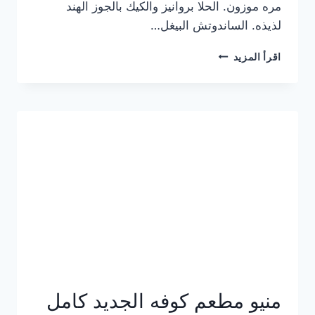
مره موزون. الحلا بروانيز والكيك بالجوز الهند
لذيذه. الساندوتش البيغل…
منيو
اقرأ المزيد
كوفي
هاف
مليون
الجديد
بالأسعار
كاملة
منيو مطعم كوفه الجديد كامل