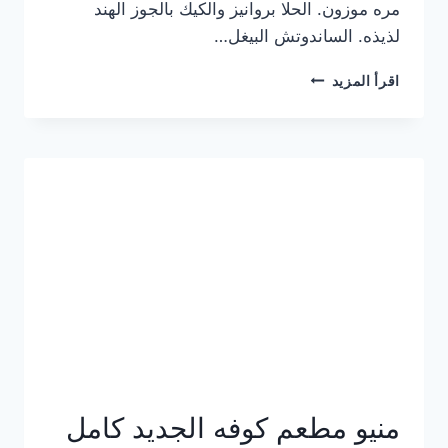
مره موزون. الحلا بروانيز والكيك بالجوز الهند
لذيذه. الساندوتش البيغل…
منيو
اقرأ المزيد
كوفي
هاف
مليون
الجديد
بالأسعار
كاملة
منيو مطعم كوفه الجديد كامل