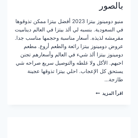
بالصور
منيو دومينوز بيتزا 2023 أفضل بيتزا ممكن تذوقوها
في السعودية. بنسبه لي ألذ بيتزا في العالم ديناميت
مقرمشه لذيذه. أسعار مناسبة وحجمها مناسب جدا.
عروض دومينوز بيتزا رائعة والطعم أروع. مطعم
دومينوز بيتزا ألذ شيء في العالم وأسعارهم تجنن
احبهم. الأكل ولا غلطه والتوصيل سريع صراحه شي
يستحق كل الإعجاب. احلي بيتزا تذوقها عجينة
طازجة…
منيو
اقرأ المزيد
دومينوز
بيتزا
2023
–
أسعار
المنيو
الجديد