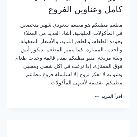
كامل وعناوين الفروع
مطعم مظبيكم هو مطعم سعودي شهير متخصص
في المأكولات الخليجية. أشاد العديد من العملاء
بجودة الطعام، والطعم اللذيذ، والأسعار المعقولة،
والخدمة الممتازة. كما يتميز المطعم بديكور أنيق
وبيئة مريحة. منيو مظبيكم يقدم قائمة وجبات طعام
فوق الممتازة. إذا ترغب في اكل شعبي ومظبي
وشوايه لا تفكر تروح إلا لسلسلة فروع مطاعم
مظبيكم. تقديمه لأشهى المأكولات…
منيو
اقرأ المزيد
مطعم
مظبيكم
الجديد
كامل
وعناوين
الفروع