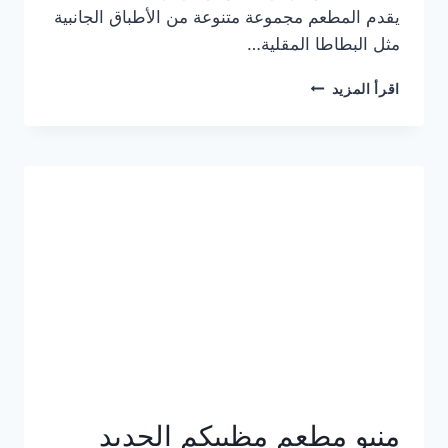
يقدم المطعم مجموعة متنوعة من الأطباق الجانبية
مثل البطاطا المقلية…
أسعار
اقرأ المزيد
منيو
مطعم
جان
برجر
الجديد
كامل
وعناوين
الفروع
منيو مطعم مظبيكم الجديد