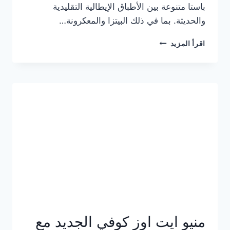
باستا متنوعة بين الأطباق الإيطالية التقليدية
والحديثة. بما في ذلك البيتزا والمعكرونة…
أسعار
اقرأ المزيد
منيو
كازا
باستا
الجديد
كامل
وعناوين
الفروع
منيو ايت اوز كوفي الجديد مع