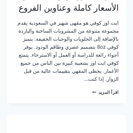
الأسعار كاملة وعناوين الفروع
ايت اوز كوفي هو مقهى شهير في السعودية يقدم
مجموعة متنوعة من المشروبات الساخنة والباردة
بالإضافة إلى الحلويات والوجبات الخفيفة. يتميز
كوفي 8oz بتصميم عصري وطاقم الودود. يوفر
أجواء رائعة للدراسة أو العمل أو الاسترخاء. يتمتع
كوفي ايت اوز بشعبية كبيرة بين الناس من جميع
الأعمار. يحظى المقهي بتقييمات عالية من قبل
الزوار. إذا كنت…
منيو
اقرأ المزيد
ايت
اوز
كوفي
الجديد
مع
الأسعار