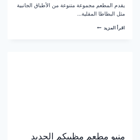
يقدم المطعم مجموعة متنوعة من الأطباق الجانبية
مثل البطاطا المقلية…
أسعار
اقرأ المزيد
منيو
مطعم
جان
برجر
الجديد
كامل
وعناوين
الفروع
منيو مطعم مظبيكم الجديد