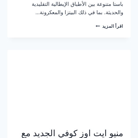
باستا متنوعة بين الأطباق الإيطالية التقليدية
والحديثة. بما في ذلك البيتزا والمعكرونة…
أسعار
اقرأ المزيد
منيو
كازا
باستا
الجديد
كامل
وعناوين
الفروع
منيو ايت اوز كوفي الجديد مع