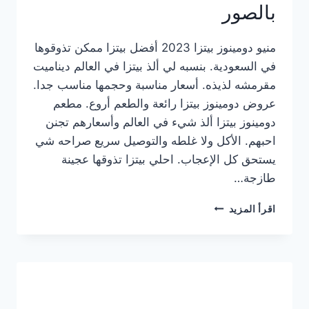
بالصور
منيو دومينوز بيتزا 2023 أفضل بيتزا ممكن تذوقوها
في السعودية. بنسبه لي ألذ بيتزا في العالم ديناميت
مقرمشه لذيذه. أسعار مناسبة وحجمها مناسب جدا.
عروض دومينوز بيتزا رائعة والطعم أروع. مطعم
دومينوز بيتزا ألذ شيء في العالم وأسعارهم تجنن
احبهم. الأكل ولا غلطه والتوصيل سريع صراحه شي
يستحق كل الإعجاب. احلي بيتزا تذوقها عجينة
طازجة…
منيو
اقرأ المزيد
دومينوز
بيتزا
2023
–
أسعار
المنيو
الجديد