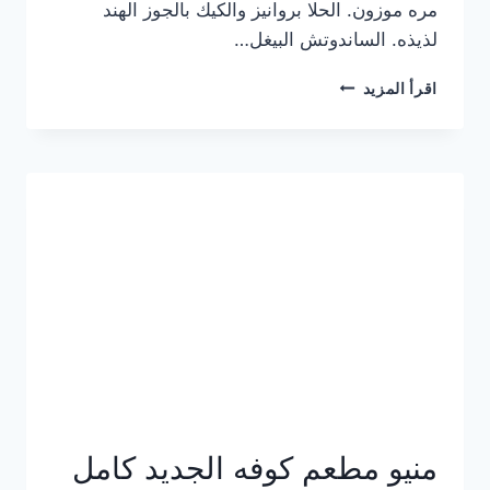
مره موزون. الحلا بروانيز والكيك بالجوز الهند
لذيذه. الساندوتش البيغل…
منيو
اقرأ المزيد
كوفي
هاف
مليون
الجديد
بالأسعار
كاملة
منيو مطعم كوفه الجديد كامل