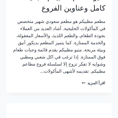
كامل وعناوين الفروع
مطعم مظبيكم هو مطعم سعودي شهير متخصص
في المأكولات الخليجية. أشاد العديد من العملاء
بجودة الطعام، والطعم اللذيذ، والأسعار المعقولة،
والخدمة الممتازة. كما يتميز المطعم بديكور أنيق
وبيئة مريحة. منيو مظبيكم يقدم قائمة وجبات طعام
فوق الممتازة. إذا ترغب في اكل شعبي ومظبي
وشوايه لا تفكر تروح إلا لسلسلة فروع مطاعم
مظبيكم. تقديمه لأشهى المأكولات…
منيو
اقرأ المزيد
مطعم
مظبيكم
الجديد
كامل
وعناوين
الفروع