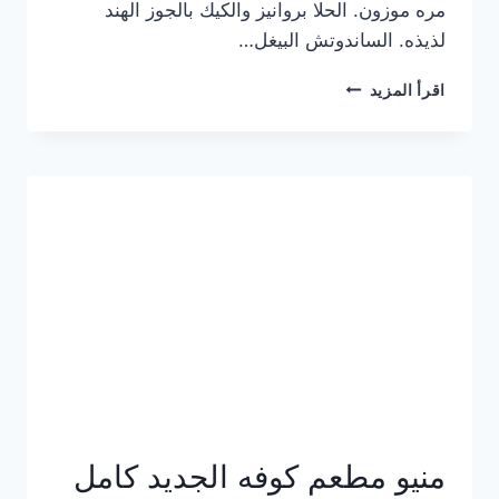
مره موزون. الحلا بروانيز والكيك بالجوز الهند
لذيذه. الساندوتش البيغل…
منيو
اقرأ المزيد
كوفي
هاف
مليون
الجديد
بالأسعار
كاملة
منيو مطعم كوفه الجديد كامل