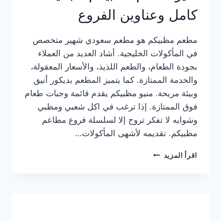
كامل وعناوين الفروع
مطعم مظبيكم هو مطعم سعودي شهير متخصص
في المأكولات الخليجية. أشاد العديد من العملاء
بجودة الطعام، والطعم اللذيذ، والأسعار المعقولة،
والخدمة الممتازة. كما يتميز المطعم بديكور أنيق
وبيئة مريحة. منيو مظبيكم يقدم قائمة وجبات طعام
فوق الممتازة. إذا ترغب في اكل شعبي ومظبي
وشوايه لا تفكر تروح إلا لسلسلة فروع مطاعم
مظبيكم. تقديمه لأشهى المأكولات…
منيو
اقرأ المزيد
مطعم
مظبيكم
الجديد
كامل
وعناوين
الفروع