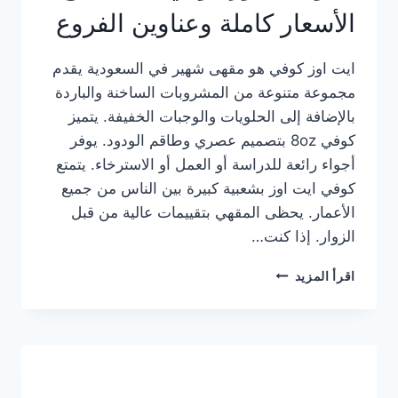
الأسعار كاملة وعناوين الفروع
ايت اوز كوفي هو مقهى شهير في السعودية يقدم
مجموعة متنوعة من المشروبات الساخنة والباردة
بالإضافة إلى الحلويات والوجبات الخفيفة. يتميز
كوفي 8oz بتصميم عصري وطاقم الودود. يوفر
أجواء رائعة للدراسة أو العمل أو الاسترخاء. يتمتع
كوفي ايت اوز بشعبية كبيرة بين الناس من جميع
الأعمار. يحظى المقهي بتقييمات عالية من قبل
الزوار. إذا كنت…
منيو
اقرأ المزيد
ايت
اوز
كوفي
الجديد
مع
الأسعار