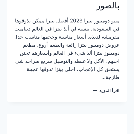
بالصور
منيو دومينوز بيتزا 2023 أفضل بيتزا ممكن تذوقوها
في السعودية. بنسبه لي ألذ بيتزا في العالم ديناميت
مقرمشه لذيذه. أسعار مناسبة وحجمها مناسب جدا.
عروض دومينوز بيتزا رائعة والطعم أروع. مطعم
دومينوز بيتزا ألذ شيء في العالم وأسعارهم تجنن
احبهم. الأكل ولا غلطه والتوصيل سريع صراحه شي
يستحق كل الإعجاب. احلي بيتزا تذوقها عجينة
طازجة…
منيو
اقرأ المزيد
دومينوز
بيتزا
2023
–
أسعار
المنيو
الجديد