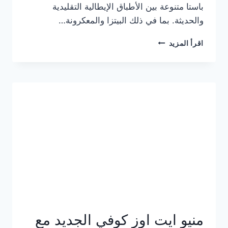
باستا متنوعة بين الأطباق الإيطالية التقليدية
والحديثة. بما في ذلك البيتزا والمعكرونة…
أسعار
اقرأ المزيد
منيو
كازا
باستا
الجديد
كامل
وعناوين
الفروع
منيو ايت اوز كوفي الجديد مع