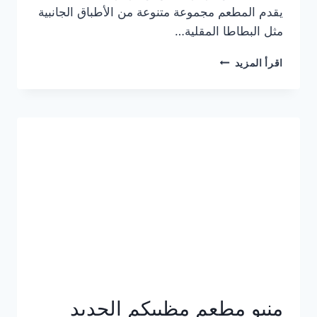
يقدم المطعم مجموعة متنوعة من الأطباق الجانبية
مثل البطاطا المقلية…
أسعار
اقرأ المزيد
منيو
مطعم
جان
برجر
الجديد
كامل
وعناوين
الفروع
منيو مطعم مظبيكم الجديد