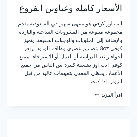
الأسعار كاملة وعناوين الفروع
ايت اوز كوفي هو مقهى شهير في السعودية يقدم
مجموعة متنوعة من المشروبات الساخنة والباردة
بالإضافة إلى الحلويات والوجبات الخفيفة. يتميز
كوفي 8oz بتصميم عصري وطاقم الودود. يوفر
أجواء رائعة للدراسة أو العمل أو الاسترخاء. يتمتع
كوفي ايت اوز بشعبية كبيرة بين الناس من جميع
الأعمار. يحظى المقهي بتقييمات عالية من قبل
الزوار. إذا كنت…
منيو
اقرأ المزيد
ايت
اوز
كوفي
الجديد
مع
الأسعار