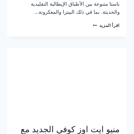
باستا متنوعة بين الأطباق الإيطالية التقليدية
والحديثة. بما في ذلك البيتزا والمعكرونة…
أسعار
اقرأ المزيد
منيو
كازا
باستا
الجديد
كامل
وعناوين
الفروع
منيو ايت اوز كوفي الجديد مع