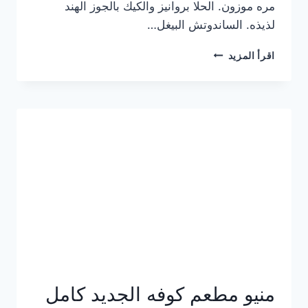
مره موزون. الحلا بروانيز والكيك بالجوز الهند
لذيذه. الساندوتش البيغل…
منيو
اقرأ المزيد
كوفي
هاف
مليون
الجديد
بالأسعار
كاملة
منيو مطعم كوفه الجديد كامل