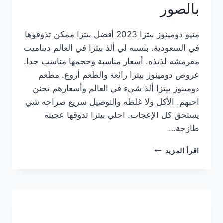
بالصور
منيو دومينوز بيتزا 2023 أفضل بيتزا ممكن تذوقوها
في السعودية. بنسبه لي ألذ بيتزا في العالم ديناميت
مقرمشه لذيذه. أسعار مناسبة وحجمها مناسب جدا.
عروض دومينوز بيتزا رائعة والطعم أروع. مطعم
دومينوز بيتزا ألذ شيء في العالم وأسعارهم تجنن
احبهم. الأكل ولا غلطه والتوصيل سريع صراحه شي
يستحق كل الإعجاب. احلي بيتزا تذوقها عجينة
طازجة…
منيو
اقرأ المزيد
دومينوز
بيتزا
2023
–
أسعار
المنيو
الجديد