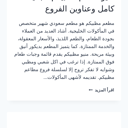
كامل وعناوين الفروع
مطعم مظبيكم هو مطعم سعودي شهير متخصص
في المأكولات الخليجية. أشاد العديد من العملاء
بجودة الطعام، والطعم اللذيذ، والأسعار المعقولة،
والخدمة الممتازة. كما يتميز المطعم بديكور أنيق
وبيئة مريحة. منيو مظبيكم يقدم قائمة وجبات طعام
فوق الممتازة. إذا ترغب في اكل شعبي ومظبي
وشوايه لا تفكر تروح إلا لسلسلة فروع مطاعم
مظبيكم. تقديمه لأشهى المأكولات…
منيو
اقرأ المزيد
مطعم
مظبيكم
الجديد
كامل
وعناوين
الفروع