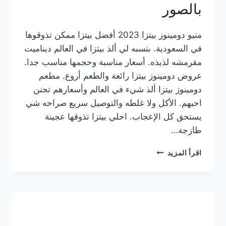
بالصور
منيو دومينوز بيتزا 2023 أفضل بيتزا ممكن تذوقوها
في السعودية. بنسبه لي ألذ بيتزا في العالم ديناميت
مقرمشه لذيذه. أسعار مناسبة وحجمها مناسب جدا.
عروض دومينوز بيتزا رائعة والطعم أروع. مطعم
دومينوز بيتزا ألذ شيء في العالم وأسعارهم تجنن
احبهم. الأكل ولا غلطه والتوصيل سريع صراحه شي
يستحق كل الإعجاب. احلي بيتزا تذوقها عجينة
طازجة…
منيو
اقرأ المزيد
دومينوز
بيتزا
2023
–
أسعار
المنيو
الجديد