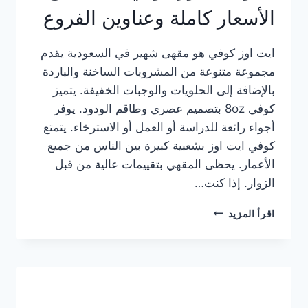
الأسعار كاملة وعناوين الفروع
ايت اوز كوفي هو مقهى شهير في السعودية يقدم
مجموعة متنوعة من المشروبات الساخنة والباردة
بالإضافة إلى الحلويات والوجبات الخفيفة. يتميز
كوفي 8oz بتصميم عصري وطاقم الودود. يوفر
أجواء رائعة للدراسة أو العمل أو الاسترخاء. يتمتع
كوفي ايت اوز بشعبية كبيرة بين الناس من جميع
الأعمار. يحظى المقهي بتقييمات عالية من قبل
الزوار. إذا كنت…
منيو
اقرأ المزيد
ايت
اوز
كوفي
الجديد
مع
الأسعار