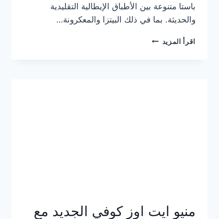
باستا متنوعة بين الأطباق الإيطالية التقليدية
والحديثة. بما في ذلك البيتزا والمعكرونة…
أسعار
اقرأ المزيد
منيو
كازا
باستا
الجديد
كامل
وعناوين
الفروع
منيو ايت اوز كوفي الجديد مع