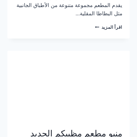
يقدم المطعم مجموعة متنوعة من الأطباق الجانبية
مثل البطاطا المقلية…
أسعار
اقرأ المزيد
منيو
مطعم
جان
برجر
الجديد
كامل
وعناوين
الفروع
منيو مطعم مظبيكم الجديد