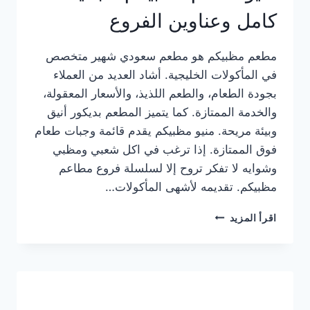
كامل وعناوين الفروع
مطعم مظبيكم هو مطعم سعودي شهير متخصص
في المأكولات الخليجية. أشاد العديد من العملاء
بجودة الطعام، والطعم اللذيذ، والأسعار المعقولة،
والخدمة الممتازة. كما يتميز المطعم بديكور أنيق
وبيئة مريحة. منيو مظبيكم يقدم قائمة وجبات طعام
فوق الممتازة. إذا ترغب في اكل شعبي ومظبي
وشوايه لا تفكر تروح إلا لسلسلة فروع مطاعم
مظبيكم. تقديمه لأشهى المأكولات…
منيو
اقرأ المزيد
مطعم
مظبيكم
الجديد
كامل
وعناوين
الفروع