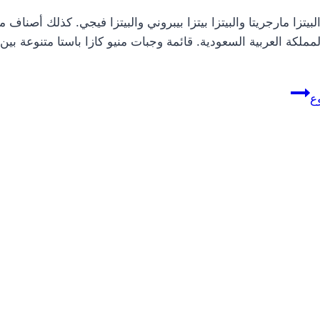
يتزا مارجريتا والبيتزا بيتزا بيبروني والبيتزا فيجي. كذلك أصناف م
كة العربية السعودية. قائمة وجبات منيو كازا باستا متنوعة بين ال
ع