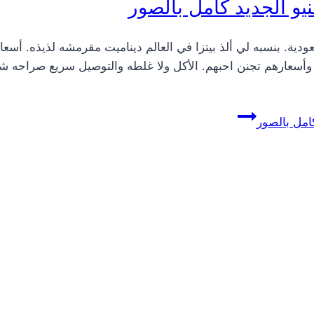
ن تذوقوها في السعودية. بنسبه لي ألذ بيتزا في العالم ديناميت مقرمشه لذ
م وأسعارهم تجنن احبهم. الأكل ولا غلطه والتوصيل سريع صراحه ش