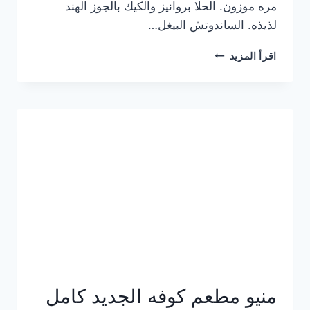
مره موزون. الحلا بروانيز والكيك بالجوز الهند
لذيذه. الساندوتش البيغل…
منيو
اقرأ المزيد
كوفي
هاف
مليون
الجديد
بالأسعار
كاملة
منيو مطعم كوفه الجديد كامل