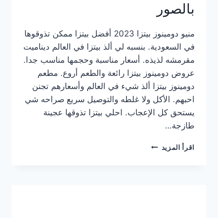
بالصور
منيو دومينوز بيتزا 2023 أفضل بيتزا ممكن تذوقوها
في السعودية. بنسبه لي ألذ بيتزا في العالم ديناميت
مقرمشه لذيذه. أسعار مناسبة وحجمها مناسب جدا.
عروض دومينوز بيتزا رائعة والطعم أروع. مطعم
دومينوز بيتزا ألذ شيء في العالم وأسعارهم تجنن
احبهم. الأكل ولا غلطه والتوصيل سريع صراحه شي
يستحق كل الإعجاب. احلي بيتزا تذوقها عجينة
طازجة…
منيو
اقرأ المزيد
دومينوز
بيتزا
2023
–
أسعار
المنيو
الجديد