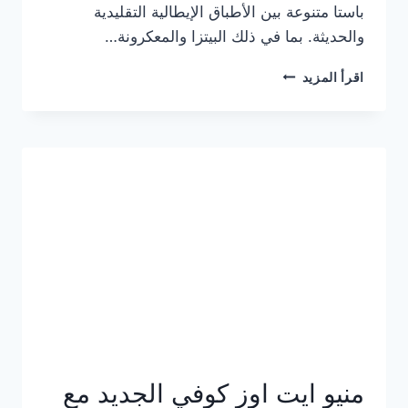
باستا متنوعة بين الأطباق الإيطالية التقليدية
والحديثة. بما في ذلك البيتزا والمعكرونة…
أسعار
اقرأ المزيد
منيو
كازا
باستا
الجديد
كامل
وعناوين
الفروع
منيو ايت اوز كوفي الجديد مع