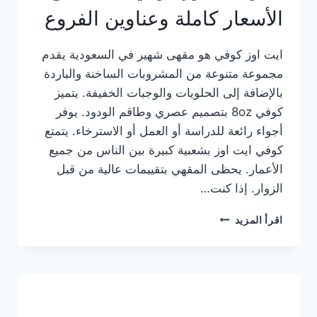
الأسعار كاملة وعناوين الفروع
ايت اوز كوفي هو مقهى شهير في السعودية يقدم
مجموعة متنوعة من المشروبات الساخنة والباردة
بالإضافة إلى الحلويات والوجبات الخفيفة. يتميز
كوفي 8oz بتصميم عصري وطاقم الودود. يوفر
أجواء رائعة للدراسة أو العمل أو الاسترخاء. يتمتع
كوفي ايت اوز بشعبية كبيرة بين الناس من جميع
الأعمار. يحظى المقهي بتقييمات عالية من قبل
الزوار. إذا كنت…
منيو
اقرأ المزيد
ايت
اوز
كوفي
الجديد
مع
الأسعار