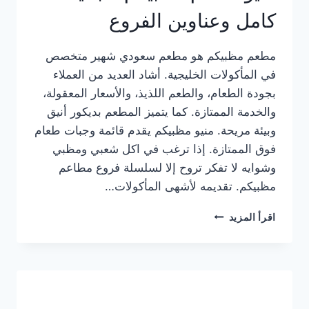
كامل وعناوين الفروع
مطعم مظبيكم هو مطعم سعودي شهير متخصص
في المأكولات الخليجية. أشاد العديد من العملاء
بجودة الطعام، والطعم اللذيذ، والأسعار المعقولة،
والخدمة الممتازة. كما يتميز المطعم بديكور أنيق
وبيئة مريحة. منيو مظبيكم يقدم قائمة وجبات طعام
فوق الممتازة. إذا ترغب في اكل شعبي ومظبي
وشوايه لا تفكر تروح إلا لسلسلة فروع مطاعم
مظبيكم. تقديمه لأشهى المأكولات…
منيو
اقرأ المزيد
مطعم
مظبيكم
الجديد
كامل
وعناوين
الفروع