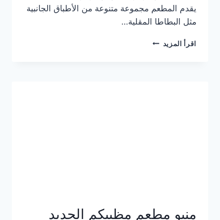
يقدم المطعم مجموعة متنوعة من الأطباق الجانبية
مثل البطاطا المقلية…
أسعار
اقرأ المزيد
منيو
مطعم
جان
برجر
الجديد
كامل
وعناوين
الفروع
منيو مطعم مظبيكم الجديد