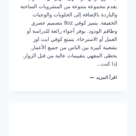
يقدم مجموعة متنوعة من المشروبات الساخنة
والباردة بالإضافة إلى الحلويات والوجبات
الخفيفة. يتميز كوفي 8oz بتصميم عصري
وطاقم الودود. يوفر أجواء رائعة للدراسة أو
العمل أو الاسترخاء. يتمتع كوفي ايت اوز
بشعبية كبيرة بين الناس من جميع الأعمار.
يحظى المقهي بتقييمات عالية من قبل الزوار.
إذا كنت…
منيو
اقرأ المزيد
ايت
اوز
كوفي
الجديد
مع
الأسعار
كاملة
وعناوين
الفروع