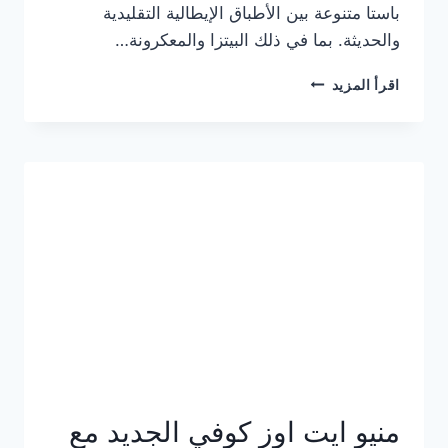
باستا متنوعة بين الأطباق الإيطالية التقليدية
والحديثة. بما في ذلك البيتزا والمعكرونة…
أسعار
اقرأ المزيد
منيو
كازا
باستا
الجديد
كامل
وعناوين
الفروع
منيو ايت اوز كوفي الجديد مع