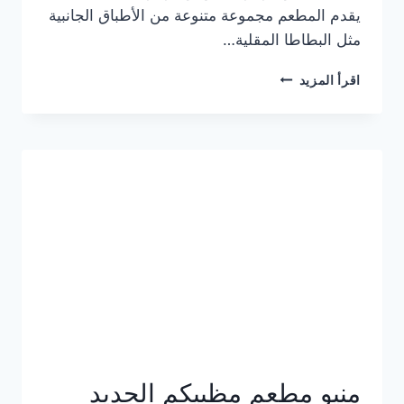
يقدم المطعم مجموعة متنوعة من الأطباق الجانبية
مثل البطاطا المقلية…
أسعار
اقرأ المزيد
منيو
مطعم
جان
برجر
الجديد
كامل
وعناوين
الفروع
منيو مطعم مظبيكم الجديد