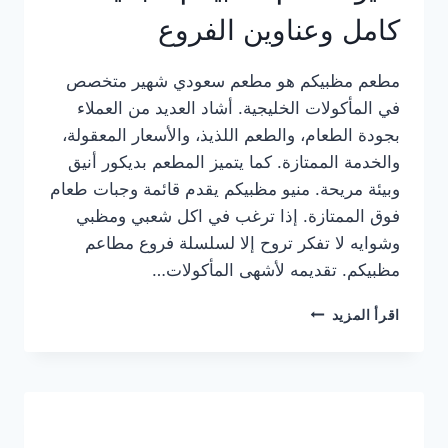
كامل وعناوين الفروع
مطعم مظبيكم هو مطعم سعودي شهير متخصص
في المأكولات الخليجية. أشاد العديد من العملاء
بجودة الطعام، والطعم اللذيذ، والأسعار المعقولة،
والخدمة الممتازة. كما يتميز المطعم بديكور أنيق
وبيئة مريحة. منيو مظبيكم يقدم قائمة وجبات طعام
فوق الممتازة. إذا ترغب في اكل شعبي ومظبي
وشوايه لا تفكر تروح إلا لسلسلة فروع مطاعم
مظبيكم. تقديمه لأشهى المأكولات…
منيو
اقرأ المزيد
مطعم
مظبيكم
الجديد
كامل
وعناوين
الفروع