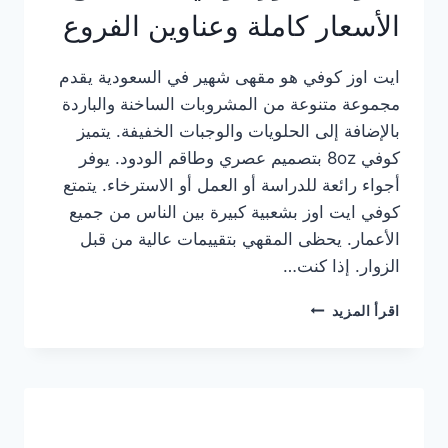
الأسعار كاملة وعناوين الفروع
ايت اوز كوفي هو مقهى شهير في السعودية يقدم
مجموعة متنوعة من المشروبات الساخنة والباردة
بالإضافة إلى الحلويات والوجبات الخفيفة. يتميز
كوفي 8oz بتصميم عصري وطاقم الودود. يوفر
أجواء رائعة للدراسة أو العمل أو الاسترخاء. يتمتع
كوفي ايت اوز بشعبية كبيرة بين الناس من جميع
الأعمار. يحظى المقهي بتقييمات عالية من قبل
الزوار. إذا كنت…
منيو
اقرأ المزيد
ايت
اوز
كوفي
الجديد
مع
الأسعار