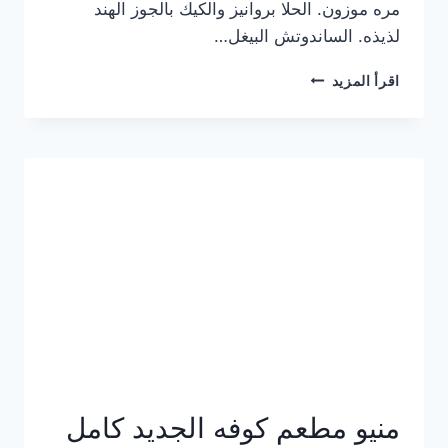
مره موزون. الحلا بروانيز والكيك بالجوز الهند
لذيذه. الساندوتش البيغل…
منيو
اقرأ المزيد
كوفي
هاف
مليون
الجديد
بالأسعار
كاملة
منيو مطعم كوفه الجديد كامل