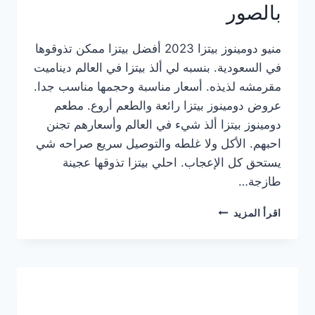
بالصور
منيو دومينوز بيتزا 2023 أفضل بيتزا ممكن تذوقوها
في السعودية. بنسبه لي ألذ بيتزا في العالم ديناميت
مقرمشه لذيذه. أسعار مناسبة وحجمها مناسب جدا.
عروض دومينوز بيتزا رائعة والطعم أروع. مطعم
دومينوز بيتزا ألذ شيء في العالم وأسعارهم تجنن
احبهم. الأكل ولا غلطه والتوصيل سريع صراحه شي
يستحق كل الإعجاب. احلي بيتزا تذوقها عجينة
طازجة…
منيو
اقرأ المزيد
دومينوز
بيتزا
2023
–
أسعار
المنيو
الجديد