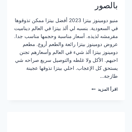
بالصور
منيو دومينوز بيتزا 2023 أفضل بيتزا ممكن تذوقوها
في السعودية. بنسبه لي ألذ بيتزا في العالم ديناميت
مقرمشه لذيذه. أسعار مناسبة وحجمها مناسب جدا.
عروض دومينوز بيتزا رائعة والطعم أروع. مطعم
دومينوز بيتزا ألذ شيء في العالم وأسعارهم تجنن
احبهم. الأكل ولا غلطه والتوصيل سريع صراحه شي
يستحق كل الإعجاب. احلي بيتزا تذوقها عجينة
طازجة…
منيو
اقرأ المزيد
دومينوز
بيتزا
2023
–
أسعار
المنيو
الجديد