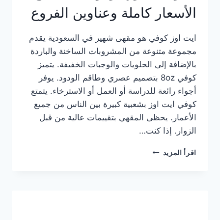
الأسعار كاملة وعناوين الفروع
ايت اوز كوفي هو مقهى شهير في السعودية يقدم
مجموعة متنوعة من المشروبات الساخنة والباردة
بالإضافة إلى الحلويات والوجبات الخفيفة. يتميز
كوفي 8oz بتصميم عصري وطاقم الودود. يوفر
أجواء رائعة للدراسة أو العمل أو الاسترخاء. يتمتع
كوفي ايت اوز بشعبية كبيرة بين الناس من جميع
الأعمار. يحظى المقهي بتقييمات عالية من قبل
الزوار. إذا كنت…
منيو
اقرأ المزيد
ايت
اوز
كوفي
الجديد
مع
الأسعار