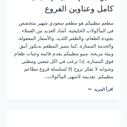
كامل وعناوين الفروع
مطعم مظبيكم هو مطعم سعودي شهير متخصص
في المأكولات الخليجية. أشاد العديد من العملاء
بجودة الطعام، والطعم اللذيذ، والأسعار المعقولة،
والخدمة الممتازة. كما يتميز المطعم بديكور أنيق
وبيئة مريحة. منيو مظبيكم يقدم قائمة وجبات طعام
فوق الممتازة. إذا ترغب في اكل شعبي ومظبي
وشوايه لا تفكر تروح إلا لسلسلة فروع مطاعم
مظبيكم. تقديمه لأشهى المأكولات…
منيو
اقرأ المزيد
مطعم
مظبيكم
الجديد
كامل
وعناوين
الفروع