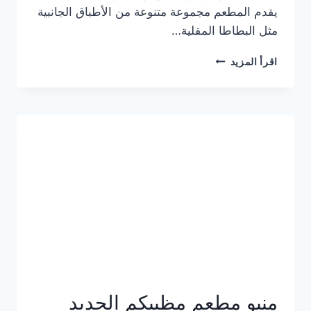
يقدم المطعم مجموعة متنوعة من الأطباق الجانبية
مثل البطاطا المقلية…
أسعار
اقرأ المزيد
منيو
مطعم
جان
برجر
الجديد
كامل
وعناوين
الفروع
منيو مطعم مظبيكم الجديد