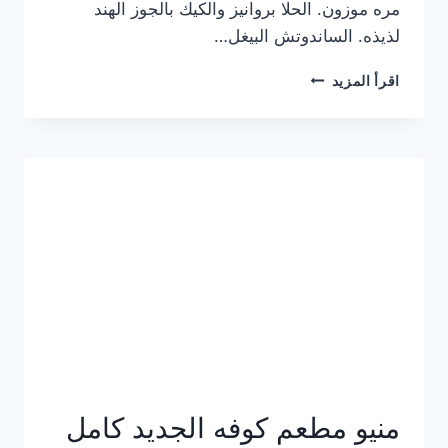
مره موزون. الحلا بروانيز والكيك بالجوز الهند
لذيذه. الساندوتش البيغل…
منيو
اقرأ المزيد
كوفي
هاف
مليون
الجديد
بالأسعار
كاملة
منيو مطعم كوفه الجديد كامل