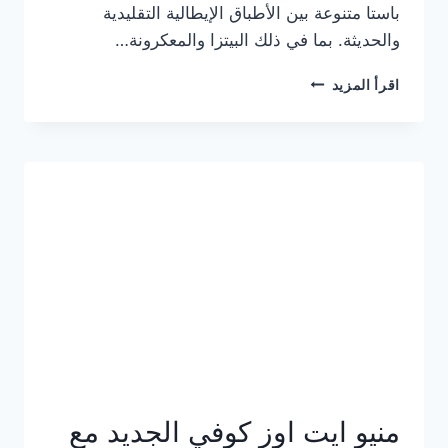
باستا متنوعة بين الأطباق الإيطالية التقليدية
والحديثة. بما في ذلك البيتزا والمعكرونة…
أسعار
اقرأ المزيد
منيو
كازا
باستا
الجديد
كامل
وعناوين
الفروع
منيو ايت اوز كوفي الجديد مع